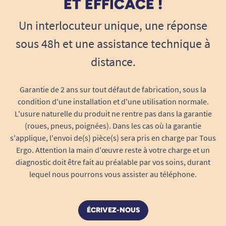
ET EFFICACE !
Une forte capacité d’absorption pour les
fuites importantes
Un interlocuteur unique, une réponse
Le niveau d’absorption Maxi est adapté
sous 48h et une assistance technique à
aux
fuites urinaires importantes
. Il offre une
distance.
protection renforcée pendant plusieurs heures.
Ce niveau d’absorption convient pour un usage
Garantie de 2 ans sur tout défaut de fabrication, sous la
prolongé, y compris la nuit.
condition d'une installation et d'une utilisation normale.
L'usure naturelle du produit ne rentre pas dans la garantie
Une neutralisation efficace des odeurs
(roues, pneus, poignées). Dans les cas où la garantie
Le système anti-odeurs intégré agit au cœur du
s'applique, l'envoi de(s) pièce(s) sera pris en charge par Tous
Ergo. Attention la main d'œuvre reste à votre charge et un
tampon absorbant pour limiter les odeurs
diagnostic doit être fait au préalable par vos soins, durant
désagréables.
lequel nous pourrons vous assister au téléphone.
L’utilisateur reste à l’aise en toutes
circonstances.
ÉCRIVEZ-NOUS