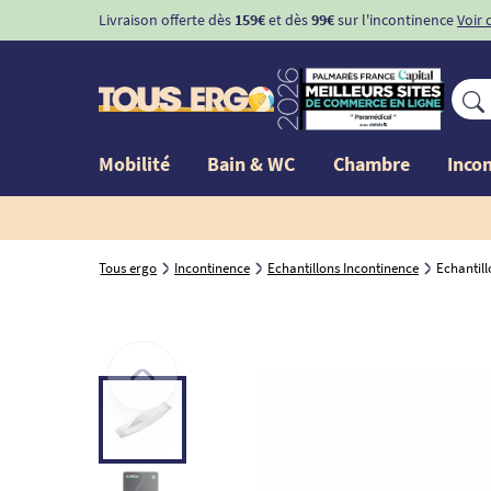
-10%
avec le code "
BIENVENUE
" pour
la 1ère commande d'
Mobilité
Bain & WC
Chambre
Inco
Tous ergo
Incontinence
Echantillons Incontinence
Echantill