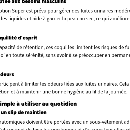
ptée aux besoins masculins
ption Super est prévu pour gérer des fuites urinaires modér
es liquides et aide à garder la peau au sec, ce qui améliore
quillité d’esprit
acité de rétention, ces coquilles limitent les risques de fu
 soi en toute sérénité, sans avoir à se préoccuper en perman
odeurs
rticipent à limiter les odeurs liées aux fuites urinaires. Cela
étion et à maintenir une bonne hygiène au fil de la journée.
imple à utiliser au quotidien
 un slip de maintien
anatomiques doivent être portées avec un sous-vêtement a
Cela permet de bien les positionner et d’assurer leur efficaci