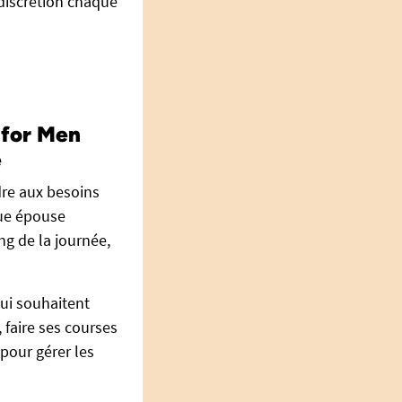
t discrétion chaque
 for Men
e
re aux besoins
que épouse
ng de la journée,
ui souhaitent
 faire ses courses
 pour gérer les