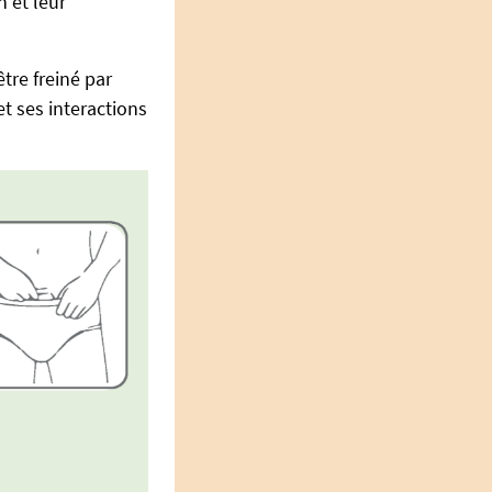
n et leur
tre freiné par
t ses interactions