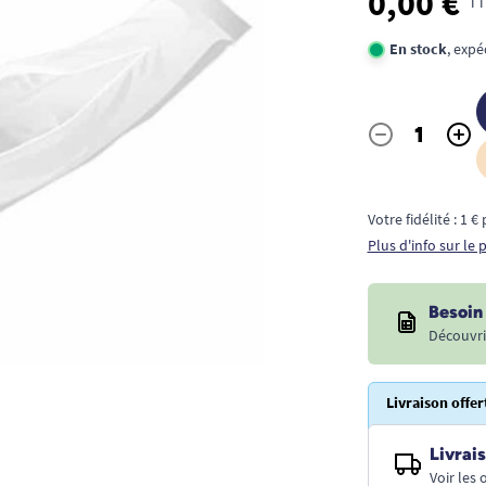
0,00 €
TT
En stock
, expé
-
+
Quantité
Votre fidélité : 1 
Plus d'info sur le
Besoin 
Découvri
Livraison offer
Livrais
Voir les