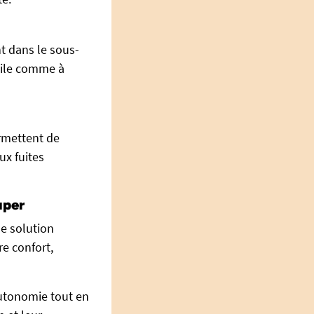
t dans le sous-
cile comme à
rmettent de
ux fuites
uper
ne solution
re confort,
utonomie tout en