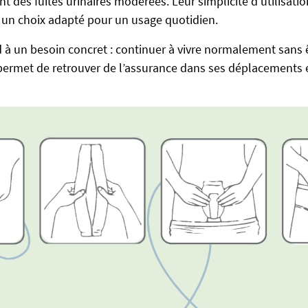
t des fuites urinaires modérées. Leur simplicité d’utilisatio
t un choix adapté pour un usage quotidien.
 à un besoin concret : continuer à vivre normalement sans ê
l permet de retrouver de l’assurance dans ses déplacements e