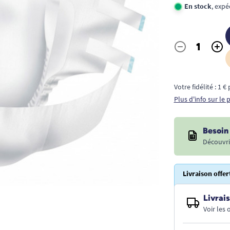
En stock
, exp
-
+
Quantité
Votre fidélité : 1 
Plus d'info sur le
Besoin 
Découvri
Livraison offer
Livrais
Voir les