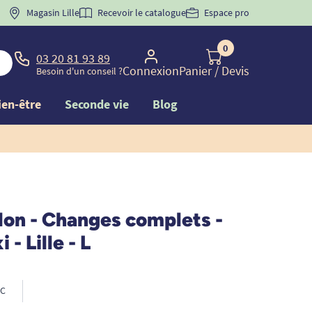
 "
BIENVENUE
Magasin Lille
" pour
la 1ère commande d'incontinence
Recevoir le catalogue
Espace pro
0
03 20 81 93 89
Connexion
Panier
/ Devis
Besoin d'un conseil ?
ien-être
Seconde vie
Blog
lon - Changes complets -
 - Lille - L
C