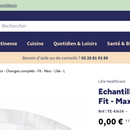
conditions
-10%
avec le code
ntinence
Cuisine
Quotidien & Loisirs
Santé & B
Besoin d'aide ou de conseils ?
03 20 81 93 89
n - Changes complets - Fit - Maxi - Lille - L
Lille Healthcare
Echantil
Fit - Maxi
Ref : TE-43614
•
0,00 €
TT