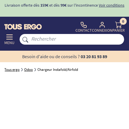
Livraison offerte dès
159€
et dès
99€
sur l'incontinence
Voir conditions
0
CONTACT
CONNEXION
PANIER
MENU
Besoin d'aide ou de conseils ?
03 20 81 93 89
Tous ergo
Odoo
Chargeur Instafold/Airfold