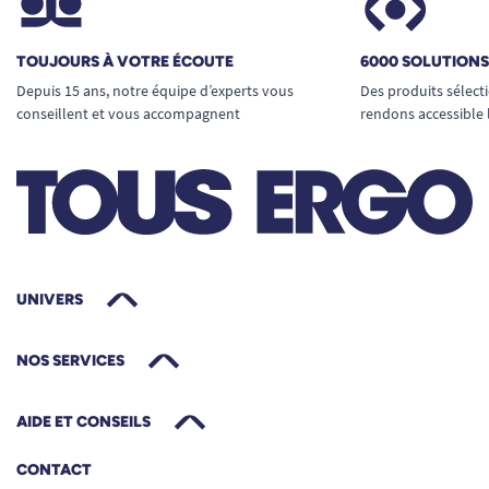
TOUJOURS À VOTRE ÉCOUTE
6000 SOLUTION
Depuis 15 ans, notre équipe d’experts vous
Des produits sélect
conseillent et vous accompagnent
rendons accessible 
Pourquoi choisir Changes complets Fit
Extra plus Lille S ?
Ce modèle garantit une protection fiable, un bon
maintien et un confort durable pour les
utilisateurs ayant des besoins importants.
UNIVERS
Conditionné en paquet de 20 unités, il répond
aux exigences d’un usage intensif.
NOS SERVICES
AIDE ET CONSEILS
CONTACT