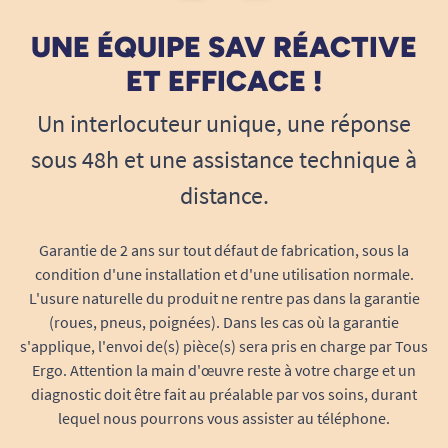
La matière respirante favorise le confort et réduit
les risques d’irritation.
UNE ÉQUIPE SAV RÉACTIVE
Témoin d’humidité
ET EFFICACE !
Permet de contrôler rapidement l’état du change
Un interlocuteur unique, une réponse
et d’adapter la fréquence de remplacement.
sous 48h et une assistance technique à
Les composants du change complets :
distance.
Garantie de 2 ans sur tout défaut de fabrication, sous la
condition d'une installation et d'une utilisation normale.
L'usure naturelle du produit ne rentre pas dans la garantie
(roues, pneus, poignées). Dans les cas où la garantie
s'applique, l'envoi de(s) pièce(s) sera pris en charge par Tous
Ergo. Attention la main d'œuvre reste à votre charge et un
diagnostic doit être fait au préalable par vos soins, durant
Conçu pour les aidants et les soins
lequel nous pourrons vous assister au téléphone.
quotidiens