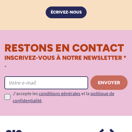
Installation simplifiée
Les attaches repositionnables permettent un
ÉCRIVEZ-NOUS
ajustement rapide et fiable.
Adapté aux personnes dépendantes
Idéal pour les soins à domicile ou en
RESTONS EN CONTACT
établissement médical.
INSCRIVEZ-VOUS À NOTRE NEWSLETTER *
*
Guide de mise en place du change
complet
J'accepte les
conditions générales
et la
politique de
confidentialité
.