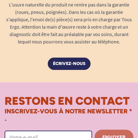
L'usure naturelle du produit ne rentre pas dans la garantie
risques de chute de la canne et facilite sa
(roues, pneus, poignées). Dans les cas où la garantie
récupération.
s'applique, l'envoi de(s) pièce(s) sera pris en charge par Tous
Ergo. Attention la main d'œuvre reste à votre charge et un
Moins de contraintes physiques
diagnostic doit être fait au préalable par vos soins, durant
lequel nous pourrons vous assister au téléphone.
ÉCRIVEZ-NOUS
RESTONS EN CONTACT
INSCRIVEZ-VOUS À NOTRE NEWSLETTER *
Ne plus avoir à se pencher pour ramasser sa
*
canne réduit les efforts et les douleurs liées aux
mouvements difficiles. Cet avantage est apprécié