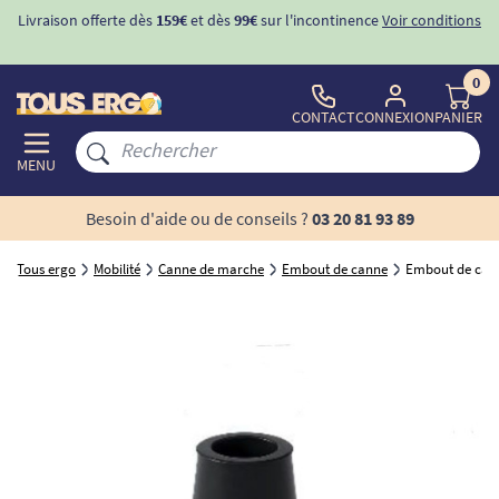
Livraison offerte dès
159€
et dès
99€
sur l'incontinence
Voir conditions
0
CONTACT
CONNEXION
PANIER
MENU
Besoin d'aide ou de conseils ?
03 20 81 93 89
Tous ergo
Mobilité
Canne de marche
Embout de canne
Embout de cann