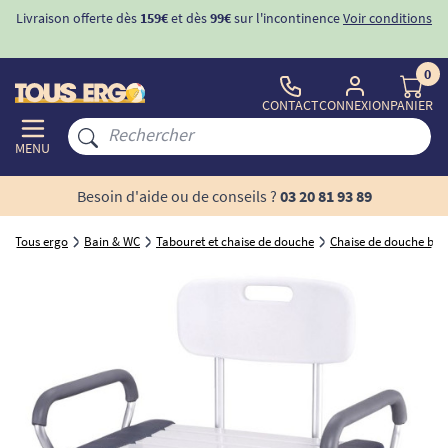
Livraison offerte dès
159€
et dès
99€
sur l'incontinence
Voir conditions
0
CONTACT
CONNEXION
PANIER
MENU
Besoin d'aide ou de conseils ?
03 20 81 93 89
Tous ergo
Bain & WC
Tabouret et chaise de douche
Chaise de douche bar