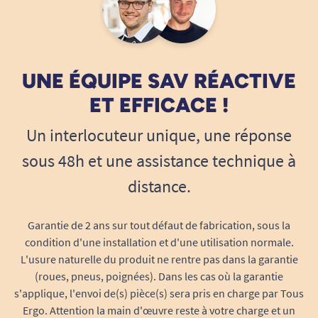
simplicité permet une installation immédiate,
sans compétence technique. Idéal pour les
aidants ou les utilisateurs qui veulent une
solution rapide.
UNE ÉQUIPE SAV RÉACTIVE
Maintien du dos pendant la toilette
ET EFFICACE !
Une fois installé, le dossier apporte un soutien
Un interlocuteur unique, une réponse
dorsal appréciable. Il permet de s’adosser
sous 48h et une assistance technique à
confortablement pendant la douche, limitant les
tensions et améliorant la posture.
distance.
Compatibilité avec l’assise de douche Calvi
Garantie de 2 ans sur tout défaut de fabrication, sous la
Ce dossier est conçu pour s’adapter à l’assise de
condition d'une installation et d'une utilisation normale.
douche Calvi. Il complète l’équipement existant
L'usure naturelle du produit ne rentre pas dans la garantie
sans modification, pour améliorer le confort
(roues, pneus, poignées). Dans les cas où la garantie
sans changer de matériel.
s'applique, l'envoi de(s) pièce(s) sera pris en charge par Tous
Ergo. Attention la main d'œuvre reste à votre charge et un
Hauteur adaptée pour un bon appui