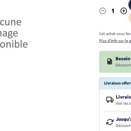
-
+
Quantité
Cet achat vous fer
Plus d'info sur le
Besoin 
Découvri
Livraison offer
Livrais
Voir les
Jusqu’
Découvri