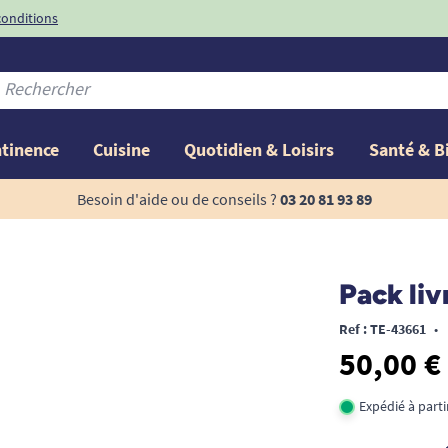
conditions
-10%
avec le code
ntinence
Cuisine
Quotidien & Loisirs
Santé & B
Besoin d'aide ou de conseils ?
03 20 81 93 89
Pack liv
Ref : TE-43661
•
50,00 €
Expédié à part