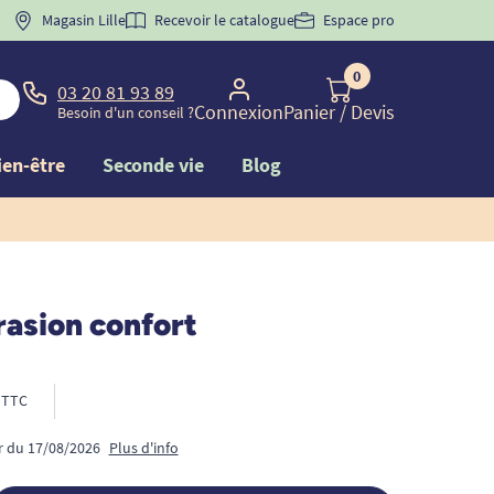
 "
BIENVENUE
Magasin Lille
" pour
la 1ère commande d'incontinence
Recevoir le catalogue
Espace pro
0
03 20 81 93 89
Connexion
Panier
/ Devis
Besoin d'un conseil ?
ien-être
Seconde vie
Blog
rasion confort
TTC
ir du 17/08/2026
Plus d'info