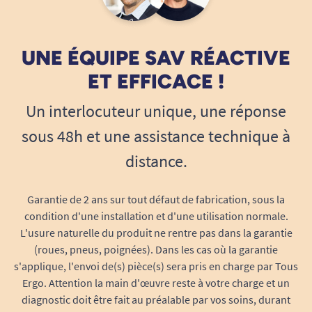
la nébulisation permet d'obtenir une diffusion
efficace sans humidifier l'air ambiant.
UNE ÉQUIPE SAV RÉACTIVE
Programmation personnalisée
ET EFFICACE !
Chaque établissement possède des horaires et
des besoins différents. Le Nebulibox Mini permet
Un interlocuteur unique, une réponse
de programmer les plages horaires de diffusion
sous 48h et une assistance technique à
afin de fonctionner uniquement lorsque cela est
nécessaire.
distance.
Cette gestion personnalisée facilite le contrôle
Garantie de 2 ans sur tout défaut de fabrication, sous la
de la consommation de parfum et permet
condition d'une installation et d'une utilisation normale.
d'adapter la diffusion au rythme d'activité du
L'usure naturelle du produit ne rentre pas dans la garantie
lieu.
(roues, pneus, poignées). Dans les cas où la garantie
s'applique, l'envoi de(s) pièce(s) sera pris en charge par Tous
Réglage de l'intensité de diffusion
Ergo. Attention la main d'œuvre reste à votre charge et un
Selon la surface à couvrir ou l'ambiance
diagnostic doit être fait au préalable par vos soins, durant