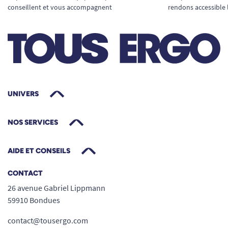
emplacements idéaux pour le Windoor. Son
conseillent et vous accompagnent
rendons accessible 
fonctionnement autonome permet une
utilisation discrète au quotidien.
Commerces et établissements recevant du
public
Une ambiance agréable participe à la qualité de
l'accueil. Le Windoor permet de diffuser un
UNIVERS
parfum dès le passage des visiteurs tout en
restant discret visuellement.
NOS SERVICES
Sanitaires et espaces techniques
AIDE ET CONSEILS
Les zones où les ouvertures de portes sont
fréquentes constituent des emplacements
CONTACT
particulièrement adaptés à ce système de
26 avenue Gabriel Lippmann
diffusion.
59910 Bondues
contact@tousergo.com