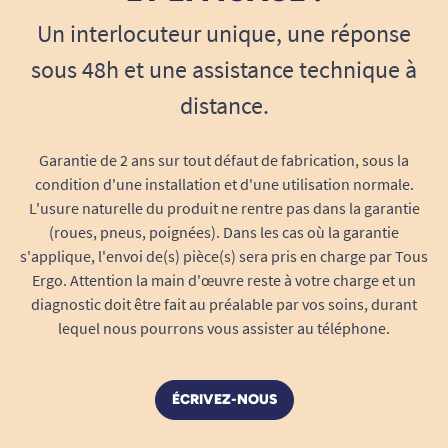
recherchée.
Un interlocuteur unique, une réponse
Une solution économique
sous 48h et une assistance technique à
L'absence de consommation électrique et la
distance.
simplicité mécanique du dispositif permettent
de limiter les frais d'exploitation. Une fois
Garantie de 2 ans sur tout défaut de fabrication, sous la
installé, le diffuseur fonctionne naturellement
condition d'une installation et d'une utilisation normale.
grâce à l'activité quotidienne des utilisateurs.
L'usure naturelle du produit ne rentre pas dans la garantie
(roues, pneus, poignées). Dans les cas où la garantie
C'est une solution intéressante pour les
s'applique, l'envoi de(s) pièce(s) sera pris en charge par Tous
établissements équipant plusieurs portes ou
Ergo. Attention la main d'œuvre reste à votre charge et un
plusieurs espaces.
diagnostic doit être fait au préalable par vos soins, durant
lequel nous pourrons vous assister au téléphone.
Un diffuseur adapté à de nombreux
environnements
ÉCRIVEZ-NOUS
EHPAD et résidences seniors