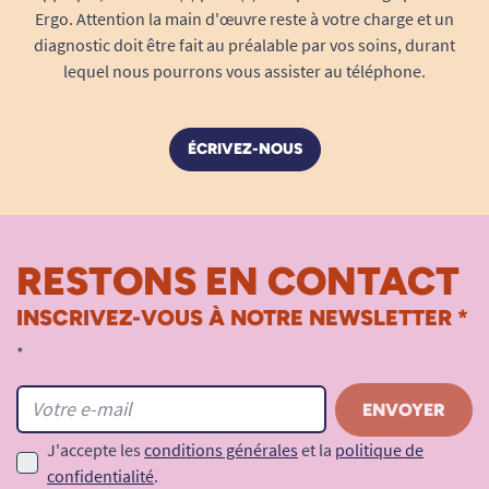
Ergo. Attention la main d'œuvre reste à votre charge et un
Cette diversité permet de choisir une ambiance
diagnostic doit être fait au préalable par vos soins, durant
cohérente avec le lieu concerné.
lequel nous pourrons vous assister au téléphone.
Les parfums disponibles incluent notamment
Bois de Figuier, Fruido, Davania, Kiaora, Mistral,
ÉCRIVEZ-NOUS
Pomelos, Vertige ou encore Bellissima.
Une diffusion régulière et homogène
Le parfum est diffusé de manière contrôlée grâce
RESTONS EN CONTACT
au système Nebulibox Medium. Cette diffusion
permet d'éviter les variations importantes
INSCRIVEZ-VOUS À NOTRE NEWSLETTER *
d'intensité et favorise une perception agréable
*
du parfum tout au long de la journée.
Les occupants des lieux profitent ainsi d'une
ambiance stable sans saturation olfactive.
J'accepte les
conditions générales
et la
politique de
confidentialité
.