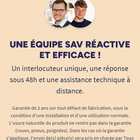
manipulation. Le flacon reste simple à remplacer
tout en offrant une durée d'utilisation adaptée à
une diffusion régulière.
Cette capacité limite également les opérations
UNE ÉQUIPE SAV RÉACTIVE
de maintenance et permet de conserver une
ambiance parfumée pendant une longue
ET EFFICACE !
période selon les réglages du diffuseur.
Un interlocuteur unique, une réponse
Plusieurs fragrances disponibles
sous 48h et une assistance technique à
Chaque établissement possède sa propre
distance.
identité. C'est pourquoi la recharge Nebulibox
Medium est proposée dans différentes senteurs
Garantie de 2 ans sur tout défaut de fabrication, sous la
afin de répondre à des besoins variés.
condition d'une installation et d'une utilisation normale.
Certaines fragrances apportent une sensation de
L'usure naturelle du produit ne rentre pas dans la garantie
(roues, pneus, poignées). Dans les cas où la garantie
fraîcheur, tandis que d'autres créent une
s'applique, l'envoi de(s) pièce(s) sera pris en charge par Tous
atmosphère plus chaleureuse ou plus raffinée.