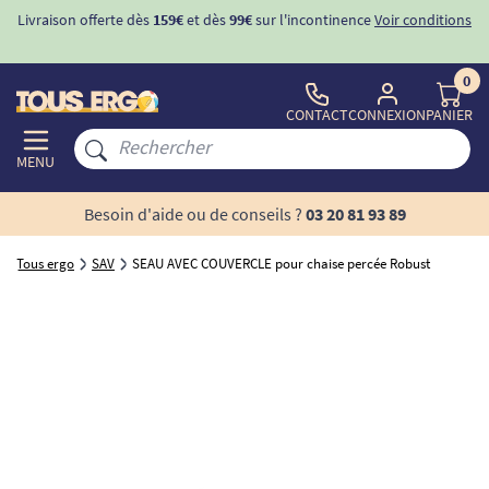
Livraison offerte dès
159€
et dès
99€
sur l'incontinence
Voir conditions
0
CONTACT
CONNEXION
PANIER
MENU
Besoin d'aide ou de conseils ?
03 20 81 93 89
Tous ergo
SAV
SEAU AVEC COUVERCLE pour chaise percée Robust