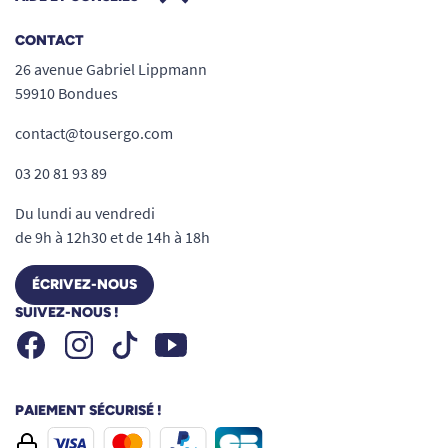
Pourquoi choisir la Douchette
universelle Aqua Flex ?
CONTACT
Compatible avec tous les mitigeurs
26 avenue Gabriel Lippmann
Installation rapide sans outils
59910 Bondues
Jet d'eau type salon de coiffure
contact@tousergo.com
Commande manuelle ergonomique
Démarrage automatique de la pompe
03 20 81 93 89
Format compact et léger
Du lundi au vendredi
Moteur avec fonction anti-calcaire
de 9h à 12h30 et de 14h à 18h
Certification CE et protection IPX8
Seau pliable et sac de transport inclus
ÉCRIVEZ-NOUS
Idéale pour les soins à domicile et le lavage
SUIVEZ-NOUS !
des cheveux au lit ou au fauteuil
Facebook
Instagram
Youtube
Tiktok
PAIEMENT SÉCURISÉ !