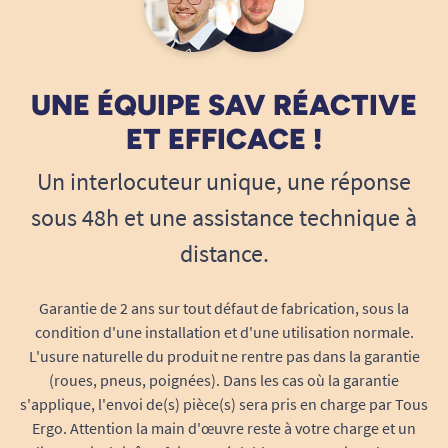
ou tout autre point d'eau équipé d'un robinet.
UNE ÉQUIPE SAV RÉACTIVE
Installation rapide et sans outils
ET EFFICACE !
L'Aqua Flex a été pensée pour être
opérationnelle en quelques instants. Son
Un interlocuteur unique, une réponse
système de pompe immergée et ses accessoires
sous 48h et une assistance technique à
permettent une mise en place rapide sans
compétence technique particulière. Une fois
distance.
installée, la pompe s'amorce automatiquement
pour fournir un débit d'eau régulier et
Garantie de 2 ans sur tout défaut de fabrication, sous la
confortable.
condition d'une installation et d'une utilisation normale.
L'usure naturelle du produit ne rentre pas dans la garantie
(roues, pneus, poignées). Dans les cas où la garantie
s'applique, l'envoi de(s) pièce(s) sera pris en charge par Tous
Un confort de lavage proche d'un
Ergo. Attention la main d'œuvre reste à votre charge et un
salon de coiffure