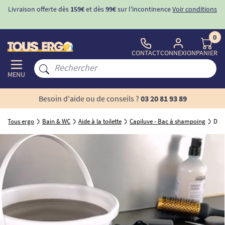
Livraison offerte dès
159€
et dès
99€
sur l'incontinence
Voir conditions
0
CONTACT
CONNEXION
PANIER
MENU
Besoin d'aide ou de conseils ?
03 20 81 93 89
Tous ergo
Bain & WC
Aide à la toilette
Capiluve - Bac à shampoing
Douc