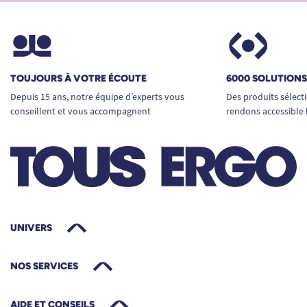
facilement. Elle est livrée avec un seau pliable et
un sac de rangement en filet respirant
permettant de stocker et transporter l'ensemble
des accessoires après utilisation.
TOUJOURS À VOTRE ÉCOUTE
6000 SOLUTION
Depuis 15 ans, notre équipe d’experts vous
Des produits sélect
conseillent et vous accompagnent
rendons accessible 
Fiabilité et sécurité au quotidien
La pompe basse tension 12V bénéficie d'une
protection IPX8 permettant une immersion
prolongée. Son moteur intègre une fonction
anti-calcaire contribuant à prolonger sa durée de
vie et à limiter l'entretien. L'ensemble répond aux
UNIVERS
normes de sécurité européennes et dispose
d'une certification CE.
NOS SERVICES
AIDE ET CONSEILS