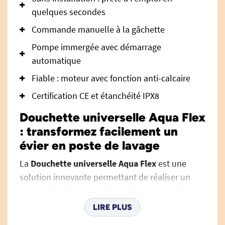
quelques secondes
Commande manuelle à la gâchette
Pompe immergée avec démarrage
automatique
Fiable : moteur avec fonction anti-calcaire
Certification CE et étanchéité IPX8
Douchette universelle Aqua Flex
: transformez facilement un
évier en poste de lavage
La
Douchette universelle Aqua Flex
est une
solution innovante permettant de réaliser un
lavage des cheveux confortable partout où se
trouve un point d'eau. Conçue pour les
LIRE PLUS
professionnels intervenant à domicile mais