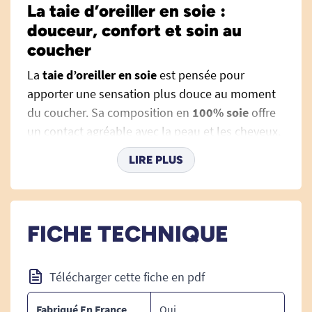
La taie d’oreiller en soie :
douceur, confort et soin au
coucher
La
taie d’oreiller en soie
est pensée pour
apporter une sensation plus douce au moment
du coucher. Sa composition en
100% soie
offre
un contact agréable avec la peau et les cheveux,
nuit après nuit. Pour une personne âgée, une
LIRE PLUS
personne à la peau sensible ou une personne
qui passe beaucoup de temps au lit, le choix de
la taie d’oreiller peut changer le confort ressenti
au repos. Le visage reste longtemps en contact
FICHE TECHNIQUE
avec l’oreiller. Une matière douce peut rendre ce
moment plus agréable, surtout lorsque la peau
Télécharger cette fiche en pdf
marque vite, chauffe facilement ou supporte mal
les frottements répétés.
Fabriqué En France
Oui