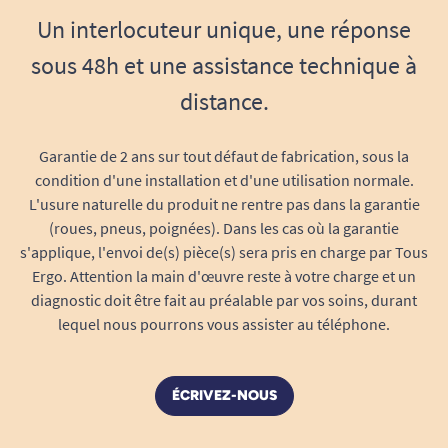
sur l’oreiller. Une taie classique peut parfois
Un interlocuteur unique, une réponse
accrocher les cheveux, créer des plis visibles au
réveil ou donner une sensation moins agréable
sous 48h et une assistance technique à
sur les joues. La
taie d’oreiller en soie
répond à
distance.
ce besoin simple : rendre le contact avec
l’oreiller plus doux, plus fluide et plus agréable.
Garantie de 2 ans sur tout défaut de fabrication, sous la
Elle convient très bien aux personnes qui
condition d'une installation et d'une utilisation normale.
veulent améliorer leur confort de sommeil sans
L'usure naturelle du produit ne rentre pas dans la garantie
changer toute leur literie.
(roues, pneus, poignées). Dans les cas où la garantie
s'applique, l'envoi de(s) pièce(s) sera pris en charge par Tous
Un contact doux pour la peau
Ergo. Attention la main d'œuvre reste à votre charge et un
La soie est appréciée pour son toucher lisse. Sur
diagnostic doit être fait au préalable par vos soins, durant
une peau mature, sèche ou facilement marquée,
lequel nous pourrons vous assister au téléphone.
cette douceur peut apporter une sensation plus
confortable qu’une taie plus rêche. La taie
accompagne les nuits avec un contact délicat
ÉCRIVEZ-NOUS
sur le visage. Elle peut être utile pour une