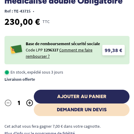
médicalisé double Obligatoire
Ref : TE-43715
•
230,00 €
TTC
Base de remboursement sécurité sociale
99,38 €
Code LPP
1296327
Comment me faire
rembourser ?
En stock, expédié sous 3 jours
Livraison offerte
AJOUTER AU PANIER
-
+
Quantité
DEMANDER UN DEVIS
Cet achat vous fera gagner 7,00 € dans votre cagnotte.
Plus d'info sur le programme de fidélité