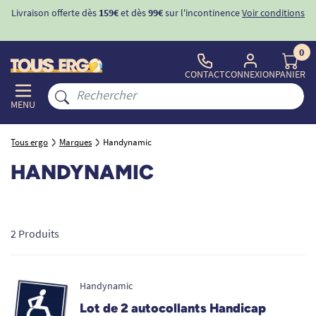
Livraison offerte dès
159€
et dès
99€
sur l'incontinence
Voir conditions
0
CONTACT
CONNEXION
PANIER
MENU
Tous ergo
Marques
Handynamic
HANDYNAMIC
2 Produits
Handynamic
Lot de 2 autocollants Handicap