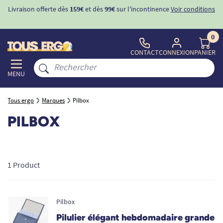
Livraison offerte dès
159€
et dès
99€
sur l'incontinence
Voir conditions
0
CONTACT
CONNEXION
PANIER
MENU
Tous ergo
Marques
Pilbox
PILBOX
1 Product
Pilbox
Pilulier élégant hebdomadaire grande