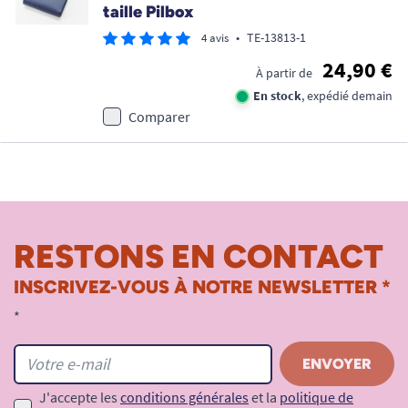
taille Pilbox
•
TE-13813-1
4 avis
24,90 €
À partir de
En stock
, expédié demain
Comparer
RESTONS EN CONTACT
INSCRIVEZ-VOUS À NOTRE NEWSLETTER *
*
J'accepte les
conditions générales
et la
politique de