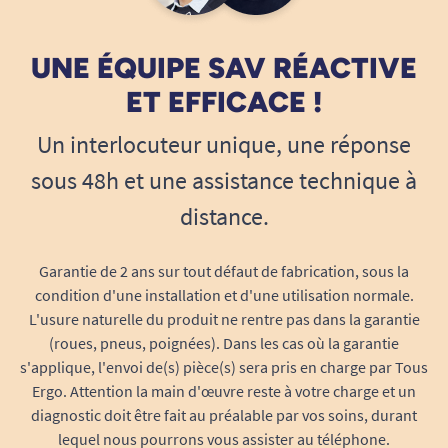
Un espace de change flexible et
accessible pour chaque besoin
UNE ÉQUIPE SAV RÉACTIVE
Avec sa
largeur totale de 140 cm
, la Granberg
ET EFFICACE !
333 dispose d’un espace matelas généreux de 71
cm dédié au confort du bébé. Son
lavabo
Un interlocuteur unique, une réponse
positionné à droite
permet de combiner hygiène
sous 48h et une assistance technique à
et proximité, idéal pour se laver les mains avant
distance.
et après le change sans jamais quitter l’enfant
des yeux. Le
plan à langer moulé en plastique
Garantie de 2 ans sur tout défaut de fabrication, sous la
hygiénique
assure un nettoyage facile et rapide,
condition d'une installation et d'une utilisation normale.
limitant la propagation des microbes.
L'usure naturelle du produit ne rentre pas dans la garantie
Réglage électrique intuitif et module de
(roues, pneus, poignées). Dans les cas où la garantie
commande à portée
s'applique, l'envoi de(s) pièce(s) sera pris en charge par Tous
Ergo. Attention la main d'œuvre reste à votre charge et un
Le réglage en hauteur se fait via un module de
diagnostic doit être fait au préalable par vos soins, durant
commande très accessible, situé sur le rebord de
lequel nous pourrons vous assister au téléphone.