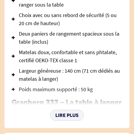
ranger sous la table
Choix avec ou sans rebord de sécurité (5 ou
20 cm de hauteur)
Deux paniers de rangement spacieux sous la
table (inclus)
Matelas doux, confortable et sans phtalate,
certifié OEKO-TEX classe 1
Largeur généreuse : 140 cm (71 cm dédiés au
matelas à langer)
Poids maximum supporté : 50 kg
Granberg 333 – La table à langer
à hauteur variable électrique
LIRE PLUS
avec lavabo pensée pour le
confort et la sécurité