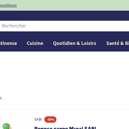
conditions
-10%
avec le code
ntinence
Cuisine
Quotidien & Loisirs
Santé & B
t
SABI
-50%
Repose canne Mural SABI