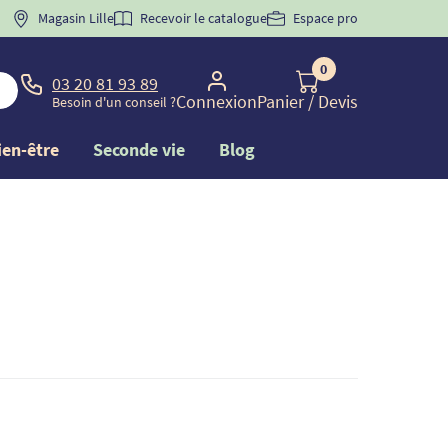
 "
BIENVENUE
Magasin Lille
" pour
la 1ère commande d'incontinence
Recevoir le catalogue
Espace pro
0
03 20 81 93 89
Connexion
Panier
/ Devis
Besoin d'un conseil ?
ien-être
Seconde vie
Blog