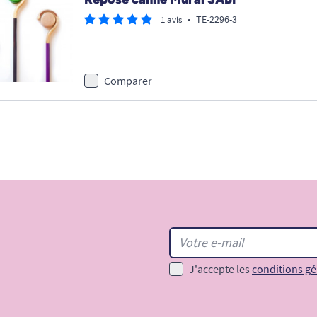
•
TE-2296-3
1 avis
Comparer
J'accepte les
conditions gé