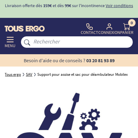
Livraison offerte dès
159€
et dès
99€
sur l'incontinence
Voir conditions
0
CONTACT
CONNEXION
PANIER
MENU
Besoin d'aide ou de conseils ?
03 20 81 93 89
Tous ergo
SAV
Support pour assise et sac pour déambulateur Mobilex