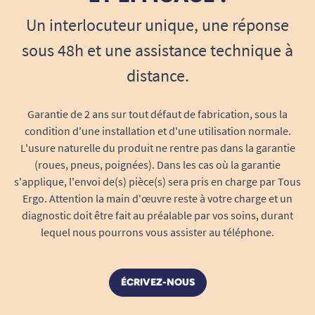
Entretien facile et durabilité longue
Un interlocuteur unique, une réponse
durée
sous 48h et une assistance technique à
Grâce à son
revêtement anti-tâches
, le tapis de
distance.
souris Goldtouch se nettoie simplement avec un
chiffon humide. Le gel ne se tasse pas et le lycra
conserve toute sa souplesse au fil du temps.
Garantie de 2 ans sur tout défaut de fabrication, sous la
condition d'une installation et d'une utilisation normale.
Matériaux robustes sans substances
L'usure naturelle du produit ne rentre pas dans la garantie
nocives pour la peau (sans latex ni
(roues, pneus, poignées). Dans les cas où la garantie
phtalates).
s'applique, l'envoi de(s) pièce(s) sera pris en charge par Tous
Ergo. Attention la main d'œuvre reste à votre charge et un
Conçu pour résister à l'abrasion et à la
diagnostic doit être fait au préalable par vos soins, durant
sueur.
lequel nous pourrons vous assister au téléphone.
Entretien facile au quotidien.
Garantie de stabilité grâce à une base
antidérapante qui empêche tout
ÉCRIVEZ-NOUS
mouvement involontaire pendant
l’utilisation.