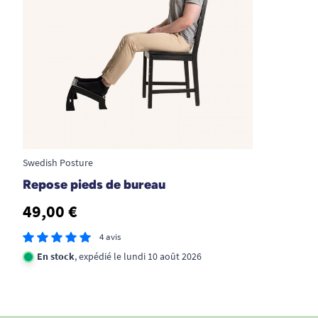
tensions dans la paume et l’avant-bras.
Contrairement aux tapis traditionnels, cette
version haut de gamme privilégie une adaptation
précise à la morphologie de chaque utilisateur.
Le gel s’adapte à la chaleur corporelle et épouse
la forme naturelle de la main, procurant un
soutien tout au long de la journée.
Swedish Posture
Réduction des frottements
: pas
Repose pieds de bureau
d’échauffement de la peau malgré les
mouvements répétés.
49,00 €
Absorption des chocs
: accompagne vos
4 avis
mouvements sans déformation
En stock
, expédié le lundi 10 août 2026
prématurée.
Toucher doux
et agréable grâce au lycra,
pour un usage aussi confortable à mains