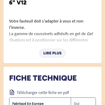
6" V12
Votre fauteuil doit s'adapter à vous et non
l'inverse.
La gamme de coussinets adhésifs en gel de
Gel
Ovations
est à positionner sur les différentes
parties du fauteuil roulant.
Les coussinets permettent à l'utilisateur
LIRE PLUS
d'améliorer son confort et de prévenir des
escarres ou des douleurs liées aux frottements
contre le châssis du fauteuil.
FICHE TECHNIQUE
Facilement inter changeables. A vous de les
placer où bon vous semble.
Télécharger cette fiche en pdf
Fabriqué En Europe
Oui
Voir tous les coussins anti escarres.