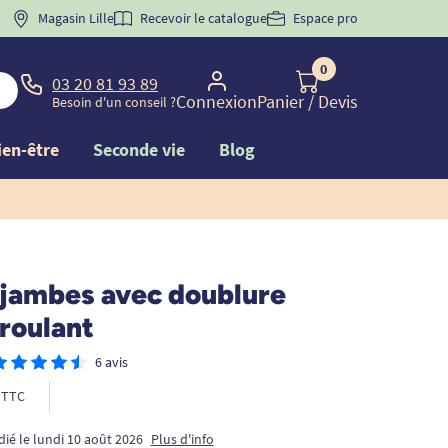
 "
BIENVENUE
Magasin Lille
" pour
la 1ère commande d'incontinence
Recevoir le catalogue
Espace pro
0
03 20 81 93 89
Connexion
Panier
/ Devis
Besoin d'un conseil ?
ien-être
Seconde vie
Blog
jambes avec doublure
 roulant
6 avis
TTC
dié le lundi 10 août 2026
Plus d'info