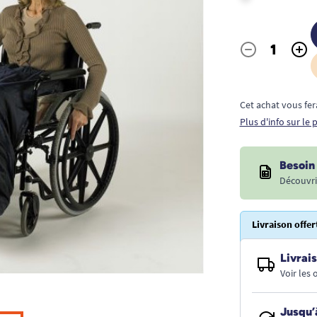
-
+
Quantité
Cet achat vous fer
Plus d'info sur le
Besoin 
Découvri
Livraison offer
Livrais
Voir les
Jusqu’