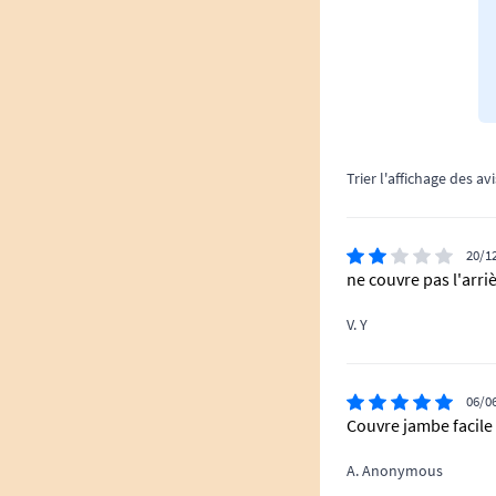
Trier l'affichage des avi
20/1
ne couvre pas l'arr
V. Y
06/0
Couvre jambe facile
A. Anonymous