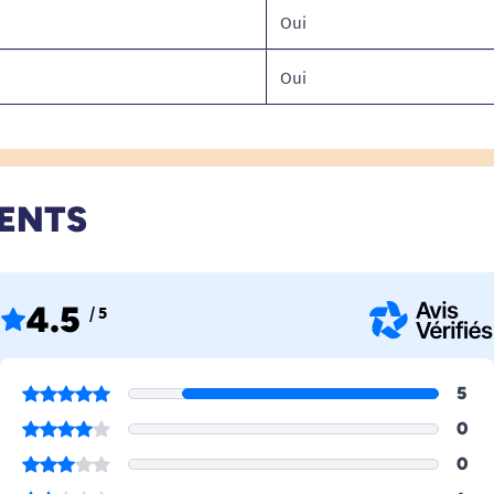
Oui
Oui
IENTS
4.5
/ 5
5
0
0