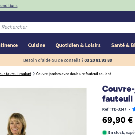
conditions
-10%
avec le code
ntinence
Cuisine
Quotidien & Loisirs
Santé & B
Besoin d'aide ou de conseils ?
03 20 81 93 89
ur fauteuil roulant
Couvre-jambes avec doublure fauteuil roulant
Couvre-
fauteuil
Ref : TE-3247
•
69,90 €
En stock
, expé