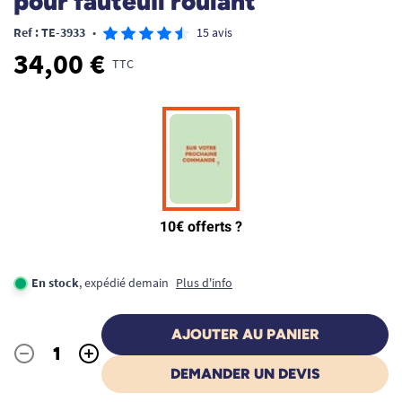
pour fauteuil roulant
Ref : TE-3933
•
15 avis
34,00 €
TTC
En stock
, expédié demain
Plus d'info
AJOUTER AU PANIER
-
+
Quantité
DEMANDER UN DEVIS