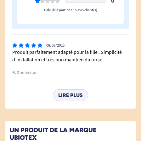
0
ENTRETIEN :
Calculé à partir de 15 avis client(s)
Lavage à la main ou en machine (température
max : 40°).
Séchage en position horizontale.
08/08/2025
Produit parfaitement adapté pour la fille . Simplicité
d’installation et très bon maintien du torse
Voir tous les accessoires pour fauteuil roulant.
B. Dominique
Voir tous les produits pour m'aider à me souvenir.
11/06/2025
LIRE PLUS
Voir tous les produits pour m'aider à être bienveillant (confusion ,
Bien
Alzheimer).
C. Michel
Voir tous les produits pour m'aider à apaiser les
douleurs.
UN PRODUIT DE LA MARQUE
21/08/2024
UBIOTEX
Voir tous les produits pour m'aider à me redresser.