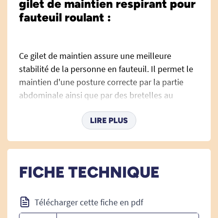
gilet de maintien respirant pour
fauteuil roulant :
Ce gilet de maintien assure une meilleure
stabilité de la personne en fauteuil. Il permet le
maintien d'une posture correcte par la partie
abdominale ainsi que par des bretelles au
niveau des épaules. Il évite ainsi à la personne
de se pencher, de chuter et prévient l'apparition
LIRE PLUS
de lésions dues à une mauvaise posture.
La fermeture s'effectue par l'arrière du gilet,
l'utilisateur ne peut donc pas de détacher par
FICHE TECHNIQUE
lui-même.
Télécharger cette fiche en pdf