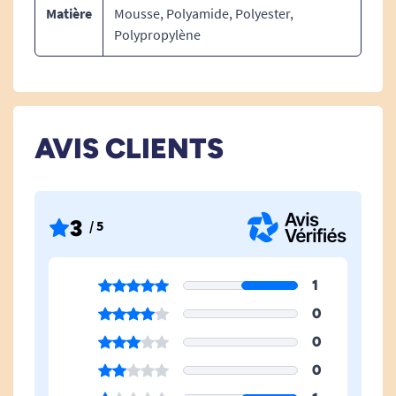
Matière
Mousse, Polyamide, Polyester,
Polypropylène
DIMENSIONS :
Largeur bretelles : 8 cm.
Longueur : 95 cm.
AVIS CLIENTS
Largeur rembourrage entre-jambes : 13-8,5 cm.
Longueur rembourrage entre-jambes : 44 cm.
3
/ 5
Largeur ceinture : 14,5 cm.
Longueur ceinture : 47 cm.
1
0
0
ENTRETIEN :
0
Lavage à la main ou en machine (température