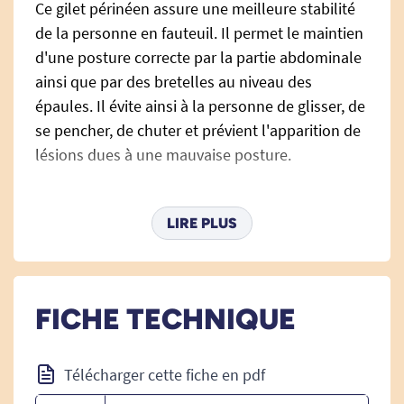
Ce gilet périnéen assure une meilleure stabilité
de la personne en fauteuil. Il permet le maintien
d'une posture correcte par la partie abdominale
ainsi que par des bretelles au niveau des
épaules. Il évite ainsi à la personne de glisser, de
se pencher, de chuter et prévient l'apparition de
lésions dues à une mauvaise posture.
LIRE PLUS
COMPOSITION :
Rembourrage : 20% suédine polyester, 20%
velours polyamide, 60% mousse.
FICHE TECHNIQUE
Tissu externe : 100% polyester.
Bande 100% polypropylène.
Télécharger cette fiche en pdf