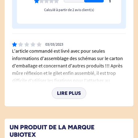
1
max : 40°).
Calculé à partir de 2 avis client(s)
Séchage en position horizontale.
Voir tous les accessoires pour fauteuil roulant.
03/03/2023
L'article commandé est livré avec pour seules
informations d'assemblage des schémas sur le carton
Voir tous les produits pour m'aider à me souvenir.
d'emballage et concernant d'autres produits !!! Après
Voir tous les produits pour m'aider à être bienveillant (confusion ,
mûre réflexion et le gilet enfin assemblé, il est trop
difficile d'utiliser les fixations pour l'attacher au
Alzheimer).
fauteuil ! Ne servira jamais, ne surtout pas acheter !!!
Voir tous les produits pour m'aider à apaiser les
LIRE PLUS
A. Anonymous
douleurs.
Bonjour, Merci pour votre avis. Je suis navrée que les
Voir tous les produits pour m'aider à me redresser.
explications sur le cartons ne furent pas assez
UN PRODUIT DE LA MARQUE
explicites, voire non destinées au produit commandé.
Voir tous les produits pour m'aider à me tenir / me maintenir.
UBIOTEX
J'en informe le service produit qui mènera l'enquête