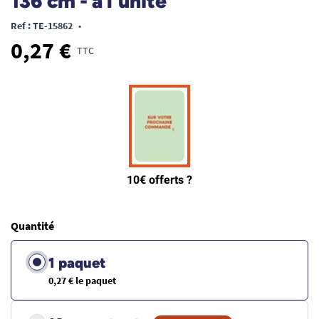
136 cm - à l'unité
Ref : TE-15862
•
0,27 €
TTC
Quantité
1 paquet
0,27 € le paquet