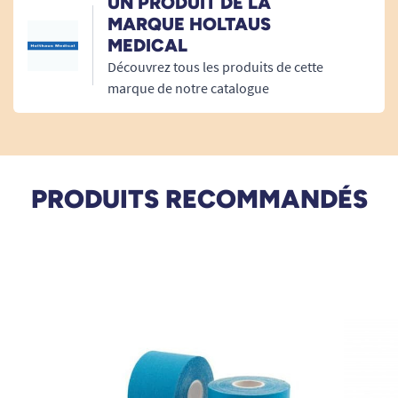
UN PRODUIT DE LA
MARQUE HOLTAUS
L'écharpe triangulaire de proportion 96 x 96 x
MEDICAL
136cm est indispensable à avoir dans votre
Découvrez tous les produits de cette
trousse de secours.
marque de notre catalogue
Vous pouvez retrouver des produits
complémentaires dans
accessoire diagnostique
.
PRODUITS RECOMMANDÉS