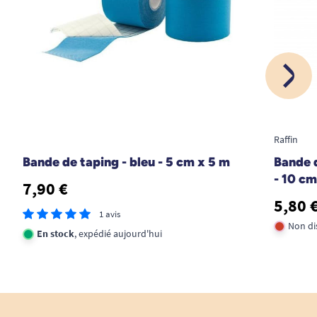
Raffin
Bande de taping - bleu - 5 cm x 5 m
Bande d
- 10 cm
7,90 €
5,80 
1 avis
Non di
En stock
, expédié aujourd'hui