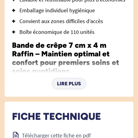
Emballage individuel hygiénique
Convient aux zones difficiles d’accès
Boîte économique de 110 unités
Bande de crêpe 7 cm x 4 m
Raffin – Maintien optimal et
confort pour premiers soins et
soins quotidiens
La bande de crêpe 7 cm x 4 m Raffin est la
LIRE PLUS
solution idéale pour le maintien des
pansements
, la réalisation de bandages souples
et le soutien articulaire au quotidien. Conçue
FICHE TECHNIQUE
pour répondre aux exigences des professionnels
de santé comme des particuliers, elle est
adaptée à toutes les situations de premiers
Télécharger cette fiche en pdf