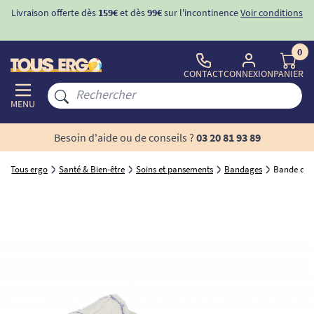
Livraison offerte dès
159€
et dès
99€
sur l'incontinence
Voir conditions
0
CONTACT
CONNEXION
PANIER
MENU
Besoin d'aide ou de conseils ?
03 20 81 93 89
Tous ergo
Santé & Bien-être
Soins et pansements
Bandages
Bande de c