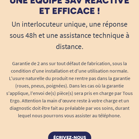
UNE ÉQUIPE SAV RÉACTIVE
encombrante, elle se glisse aisément dans
ET EFFICACE !
un sac, une valise ou une boîte d’urgence.
Format pratique : conditionnement
Un interlocuteur unique, une réponse
individuel hygiénique et facilité
sous 48h et une assistance technique à
d’utilisation
distance.
Chaque bande est
vendue sous emballage
individuel
pour garantir son intégrité, sa
propreté et son hygiène jusqu’à son
Garantie de 2 ans sur tout défaut de fabrication, sous la
utilisation.
condition d'une installation et d'une utilisation normale.
L'usure naturelle du produit ne rentre pas dans la garantie
Le conditionnement en
boîte de 110
(roues, pneus, poignées). Dans les cas où la garantie
unités
offre un stock généreux,
s'applique, l'envoi de(s) pièce(s) sera pris en charge par Tous
parfaitement adapté aux besoins des
Ergo. Attention la main d'œuvre reste à votre charge et un
professionnels de santé, collectivités,
diagnostic doit être fait au préalable par vos soins, durant
établissements scolaires, sportifs ou
lequel nous pourrons vous assister au téléphone.
familles nombreuses.
Grâce à son format (7 cm x 4 m), elle
s’adapte aussi bien au bandage de petites
ÉCRIVEZ-NOUS