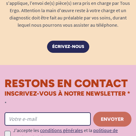
buccales et oropharyngées.
s'applique, l'envoi de(s) pièce(s) sera pris en charge par Tous
Ergo. Attention la main d'œuvre reste à votre charge et un
Indispensable lors de l’examen de fièvre,
diagnostic doit être fait au préalable par vos soins, durant
d’angine, de maux de gorge ou de suspicion
lequel nous pourrons vous assister au téléphone.
d’infection virale/bactérienne.
Utile y compris chez le nourrisson ou
l’enfant récalcitrant, du fait de sa douceur
ÉCRIVEZ-NOUS
et de sa neutralité sensorielle.
Une solution économique pour un usage
fréquent
La
boîte de 250 abaisse-langues
est pensée
RESTONS EN CONTACT
pour les professionnels : médecins, infirmiers
scolaires, pédiatres, écoles, crèches ou
INSCRIVEZ-VOUS À NOTRE NEWSLETTER *
associations intervenant auprès d’enfants. Elle
*
garantit un stock suffisant pour faire face aux
demandes du quotidien et contribue à une
organisation optimale du cabinet ou de la
J'accepte les
conditions générales
et la
politique de
structure de soins. Son format économique