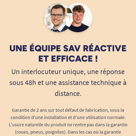
sensibilité des muqueuses buccales et limite
tout risque de blessure.
Aide à l’examen médical et au confort du
patient
L’abaisse-langue enfant facilite la
visualisation
UNE ÉQUIPE SAV RÉACTIVE
de la gorge, des amygdales et du pharynx
,
ET EFFICACE !
étapes indispensables à un diagnostic ORL ou
généraliste. Il permet de maintenir la langue
Un interlocuteur unique, une réponse
délicatement abaissée pendant la durée de
sous 48h et une assistance technique à
l’examen, pour un geste sûr et rapide. Son
distance.
absence totale de goût ou d’odeur préserve le
confort du jeune patient, réduit son
appréhension et favorise la coopération lors de
Garantie de 2 ans sur tout défaut de fabrication, sous la
condition d'une installation et d'une utilisation normale.
la consultation.
L'usure naturelle du produit ne rentre pas dans la garantie
Permet d’observer sans gêne les régions
(roues, pneus, poignées). Dans les cas où la garantie