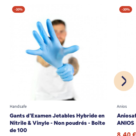
-30%
-30%
Handsafe
Anios
Gants d'Examen Jetables Hybride en
Aniosaf
Nitrile & Vinyle - Non poudrés - Boîte
ANIOS
de 100
8,40 