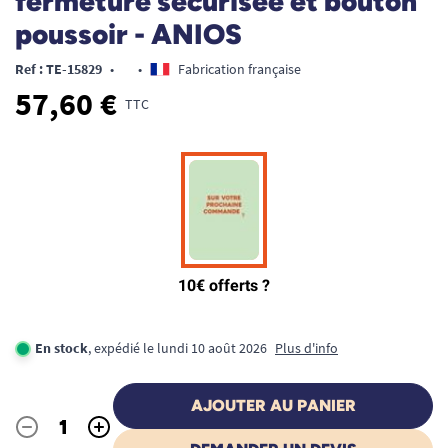
fermeture sécurisée et bouton
poussoir - ANIOS
Ref : TE-15829
•
•
Fabrication française
57,60 €
TTC
En stock
, expédié le lundi 10 août 2026
Plus d'info
AJOUTER AU PANIER
-
+
Quantité