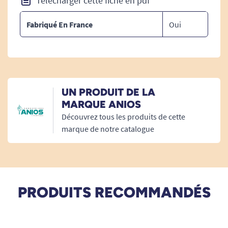
Télécharger cette fiche en pdf
Le système dispose d'un système de vis pour
Fabriqué En France
Oui
une fixation au mur facilitée.
UN PRODUIT DE LA
MARQUE ANIOS
Découvrez tous les produits de cette
marque de notre catalogue
PRODUITS RECOMMANDÉS