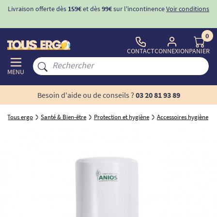
s
99€
sur l'incontinence
Voir conditions
-10%
avec le code "
BIENVENU
d'inconti
0
CONTACT
CONNEXION
PANIER
MENU
Besoin d'aide ou de conseils ?
03 20 81 93 89
Tous ergo
Santé & Bien-être
Protection et hygiène
Accessoires hygiène