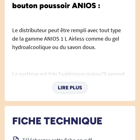
bouton poussoir ANIOS :
Le distributeur peut être rempli avec tout type
de la gamme ANIOS 1 L Airless comme du gel
hydroalcoolique ou du savon doux.
Le système est très hygiénique puisqu'il permet
l'utilisation du bouton poussoir sans les mains
LIRE PLUS
(avec le coude par exemple).
L'indicateur visuel permet de voir les niveau de
FICHE TECHNIQUE
liquide restant dans le flacon.