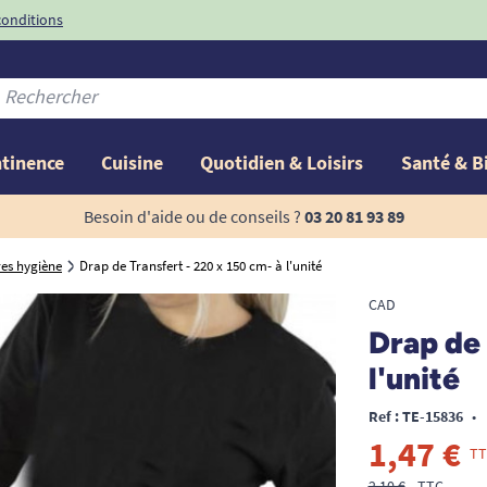
conditions
-10%
avec le code
ntinence
Cuisine
Quotidien & Loisirs
Santé & B
Besoin d'aide ou de conseils ?
03 20 81 93 89
res hygiène
Drap de Transfert - 220 x 150 cm- à l'unité
CAD
Drap de 
l'unité
Ref : TE-15836
•
1,47 €
TT
2,10 €
TTC