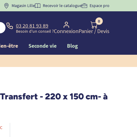
 "
BIENVENUE
Magasin Lille
" pour
la 1ère commande d'incontinence
Recevoir le catalogue
Espace pro
0
03 20 81 93 89
Connexion
Panier
/ Devis
Besoin d'un conseil ?
ien-être
Seconde vie
Blog
Transfert - 220 x 150 cm- à
C