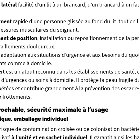
 latéral
facilité d’un lit à un brancard, d’un brancard à un fau
ement
rapide d’une personne glissée au fond du lit, tout en l
lessures musculaires du soignant.
nt de position
, installation ou repositionnement de la pe
tiraillements douloureux.
 adaptation aux situations d’urgence et aux besoins du quot
nts comme à domicile.
ert est un atout reconnu dans les établissements de santé, 
 d’urgences ou soins à domicile. Il protège la peau fragile d
étées et contribue grandement à la prévention des escarres
x frottements.
rochable, sécurité maximale à l’usage
ique, emballage individuel
 risque de contamination croisée ou de colonisation bactéri
 livré
à l’unité et en sachet individuel
. Il garantit ainsi les