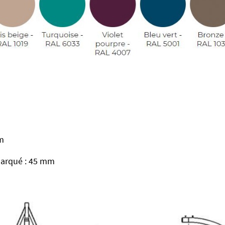
cm
 arqué : 45 mm