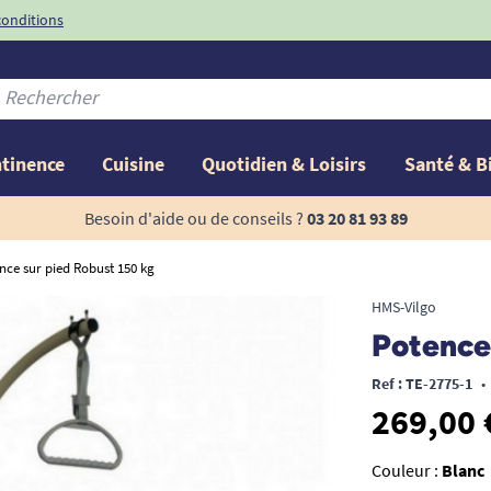
conditions
-10%
avec le code
ntinence
Cuisine
Quotidien & Loisirs
Santé & B
Besoin d'aide ou de conseils ?
03 20 81 93 89
nce sur pied Robust 150 kg
HMS-Vilgo
Potence
Ref : TE-2775-1
•
269,00 
Couleur :
Blanc