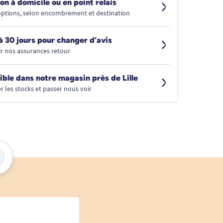
on à domicile ou en point relais
 options, selon encombrement et destination
à 30 jours pour changer d’avis
r nos assurances retour
ible dans notre magasin près de Lille
r les stocks et passer nous voir