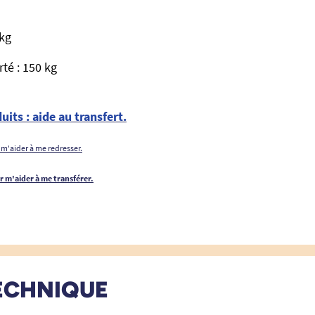
 kg
té : 150 kg
uits : aide au transfert.
 m'aider à me redresser.
r m'aider à me transférer.
ECHNIQUE