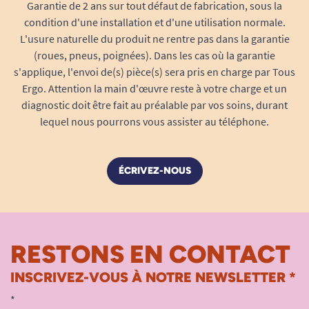
contrainte. L’espace libéré sous le drap favorise
Garantie de 2 ans sur tout défaut de fabrication, sous la
condition d'une installation et d'une utilisation normale.
la ventilation, limitant la transpiration et les
L'usure naturelle du produit ne rentre pas dans la garantie
désagréments liés à l’humidité.
(roues, pneus, poignées). Dans les cas où la garantie
Sa structure ajourée permet un accès facile pour
s'applique, l'envoi de(s) pièce(s) sera pris en charge par Tous
Ergo. Attention la main d'œuvre reste à votre charge et un
l’aidant lors des soins, du change ou de la
diagnostic doit être fait au préalable par vos soins, durant
toilette, tout en préservant la sécurité de la
lequel nous pourrons vous assister au téléphone.
personne.
Sécurité, fiabilité et simplicité
d’utilisation
ÉCRIVEZ-NOUS
Cadre stable, ne bascule pas même en cas
de mouvements durant la nuit
Peut s’utiliser sur un lit simple ou double,
RESTONS EN CONTACT
seul ou en complément d’autres aides
Pas de montage complexe, aucune fixation
INSCRIVEZ-VOUS À NOTRE NEWSLETTER *
permanente nécessaire
*
Gagnez en confort sans sacrifier la sécurité : la