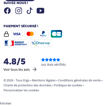
SUIVEZ-NOUS !
Résumé des atouts du lève drap
Facebook
Instagram
Youtube
Tiktok
Évite totalement la pression des draps et
couvertures sur les jambes, les pieds ou
zones sensibles
PAIEMENT SÉCURISÉ !
Soulage les douleurs et favorise la
cicatrisation
Cadre métallique robuste, finition époxy
blanche élégante
Pliable à plat en quelques gestes pour un
4.8/5
rangement facile
sur Avis vérifiés
Léger (2 kg) et compatible avec tous types
Voir tous les avis
de literie
© 2026 - Tous Ergo •
Mentions légales
•
Conditions générales de vente
•
Sécurise et simplifie la vie de l’utilisateur et
Charte de protection des données
•
Politique de cookies
•
des aidants
Personnaliser les cookies
Besoin de conseils ? Découvrez notre guide
Fermer