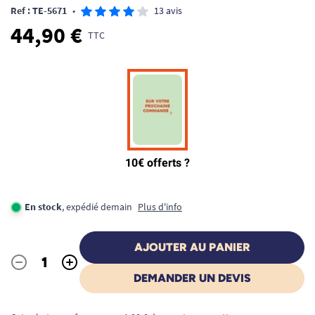
Ref : TE-5671
•
13 avis
44,90 €
TTC
En stock
, expédié demain
Plus d'info
AJOUTER AU PANIER
-
+
Quantité
DEMANDER UN DEVIS