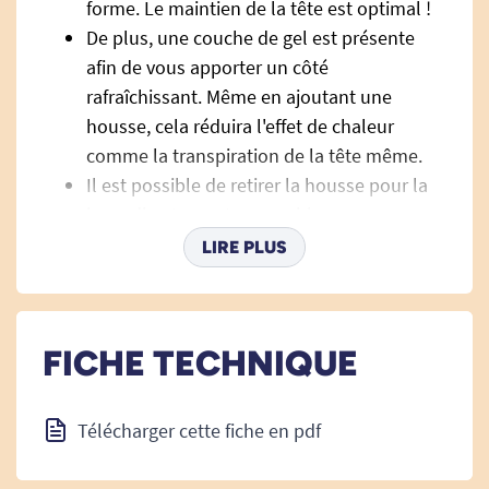
forme. Le maintien de la tête est optimal !
De plus, une couche de gel est présente
afin de vous apporter un côté
rafraîchissant. Même en ajoutant une
housse, cela réduira l'effet de chaleur
comme la transpiration de la tête même.
Il est possible de retirer la housse pour la
laver directement en machine.
L'oreiller s'installe sans problème dans une
LIRE PLUS
taie d'oreiller standard.
Caractéristiques techniques de
FICHE TECHNIQUE
l'oreiller rafraîchissant à
mémoire de forme
Télécharger cette fiche en pdf