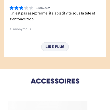
Voir nos autres oreillers ergonomiques
18/07/2024
Il n'est pas assez ferme, il s'aplatit vite sous la tête et
s'enfonce trop
A. Anonymous
27/06/2023
LIRE PLUS
Ravie, conforme à mes attentes.
A. Anonymous
19/09/2020
ACCESSOIRES
L’oreiller est arrivé en très mauvais état et tout sale!!!
A. Anonymous
Bonjour , Nous sommes désolés d'apprendre que le