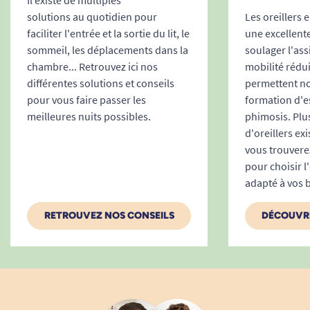
Il existe de multiples
recommander. Annie RIVORY
solutions au quotidien pour
Les oreillers
faciliter l'entrée et la sortie du lit, le
une excellent
A. Anonymous
sommeil, les déplacements dans la
soulager l'as
chambre... Retrouvez ici nos
mobilité réduit
différentes solutions et conseils
permettent no
1
2
3
pour vous faire passer les
formation d'e
meilleures nuits possibles.
phimosis. Plu
d'oreillers exi
vous trouvere
pour choisir l'
adapté à vos 
RETROUVEZ NOS CONSEILS
DÉCOUVRE