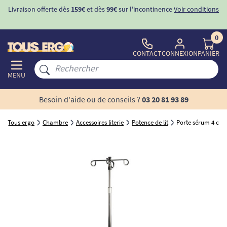
Livraison offerte dès
159€
et dès
99€
sur l'incontinence
Voir conditions
0
CONTACT
CONNEXION
PANIER
MENU
Besoin d'aide ou de conseils ?
03 20 81 93 89
Tous ergo
Chambre
Accessoires literie
Potence de lit
Porte sérum 4 croc