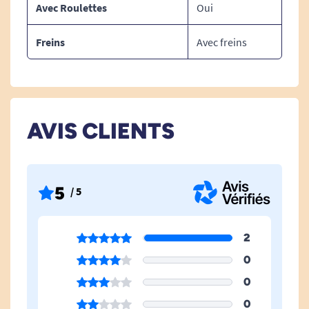
Avec Roulettes
Oui
chargement partiel avec une répartition de
charge défavorable entraîne un risque de
Freins
Avec freins
basculement.
Lorsque vous déplacez le porte sérum celui ci
doit toujours être guidée d’une main au niveau
du tube d’extension.
AVIS CLIENTS
Voir tous les accessoires de lits médicalisés et
lits releveurs.
5
/ 5
2
0
0
0