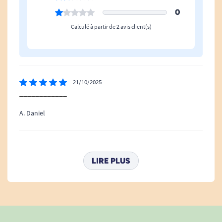
0
Calculé à partir de 2 avis client(s)
21/10/2025
____________
A. Daniel
30/06/2023
Très bonne qualité du porte sérum Très satisfait
LIRE PLUS
A. Anonymous