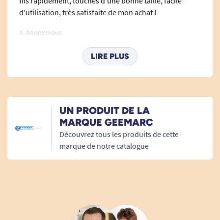
fils rapidement, touches d'une bonne taille, facile
d'utilisation, très satisfaite de mon achat !
A. Anonymous
LIRE PLUS
27/09/2023
Produit conforme
A. Anonymous
UN PRODUIT DE LA
MARQUE GEEMARC
31/03/2023
Découvrez tous les produits de cette
Parfaite
marque de notre catalogue
A. Anonymous
24/11/2022
Conforme à mon souhait