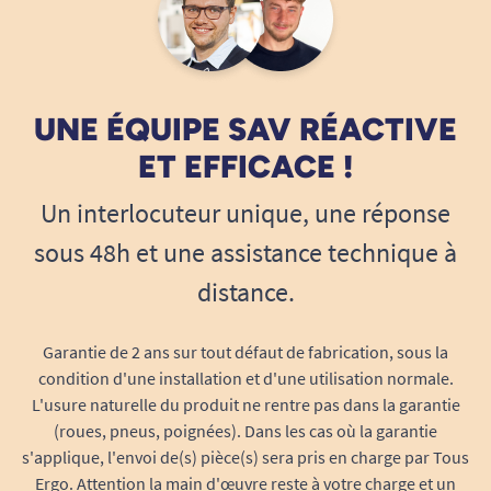
A. Anonymous
20/08/2022
Très compliqué à programmer pour une commande
UNE ÉQUIPE SAV RÉACTIVE
censée faciliter l’utilisation de la télé
ET EFFICACE !
A. Anonymous
Un interlocuteur unique, une réponse
sous 48h et une assistance technique à
1
2
3
16
distance.
Garantie de 2 ans sur tout défaut de fabrication, sous la
condition d'une installation et d'une utilisation normale.
L'usure naturelle du produit ne rentre pas dans la garantie
(roues, pneus, poignées). Dans les cas où la garantie
s'applique, l'envoi de(s) pièce(s) sera pris en charge par Tous
Ergo. Attention la main d'œuvre reste à votre charge et un