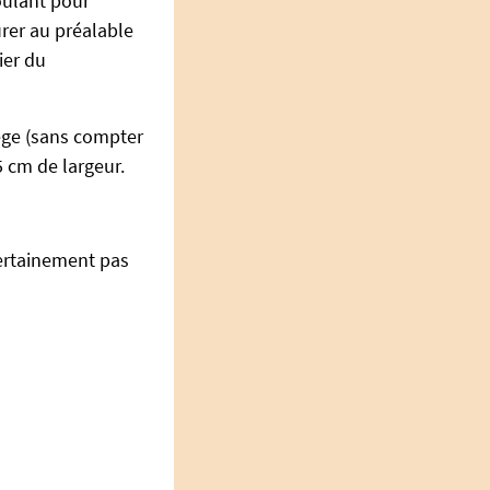
roulant pour
urer au préalable
ier du
ège (sans compter
5 cm de largeur.
certainement pas