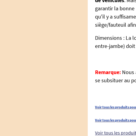
de véhicules
. Mai
garantir la bonne 
qu'il y a suffisam
siège/fauteuil afi
Dimensions : La l
entre-jambe) doit
Remarque:
Nous a
se subsituer au po
Voir tous les produits po
Voir tous les produits pou
Voir tous les produi