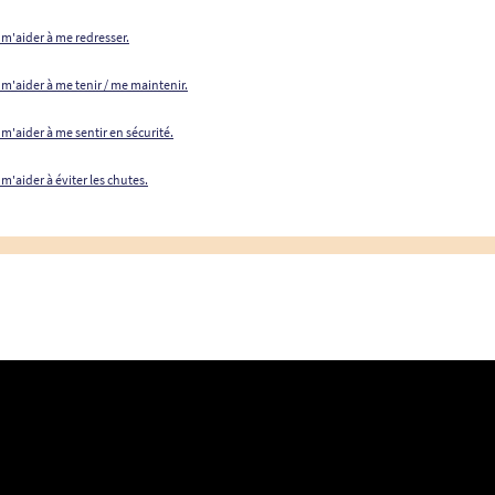
 m'aider à me redresser.
 m'aider à me tenir / me maintenir.
 m'aider à me sentir en sécurité.
m'aider à éviter les chutes.