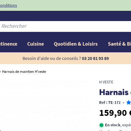
conditions
-10%
avec le code
ntinence
Cuisine
Quotidien & Loisirs
Santé & B
Besoin d'aide ou de conseils ?
03 20 81 93 89
Harnais de maintien H'veste
H VESTE
Harnais
Ref : TE-172
•
159,90 
En stock
, exp