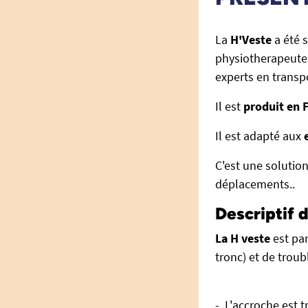
La
H'Veste
a été 
physiotherapeutes
experts en transpo
Il est
produit en 
Il est adapté aux
C'est une solutio
déplacements..
Descriptif 
La H veste
est par
tronc) et de trou
- L'accroche est t