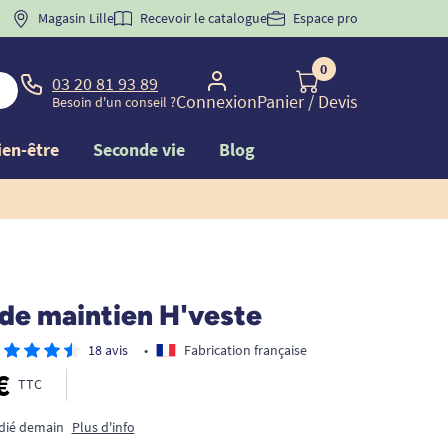
 "
BIENVENUE
Magasin Lille
" pour
la 1ère commande d'incontinence
Recevoir le catalogue
Espace pro
0
03 20 81 93 89
Connexion
Panier
/ Devis
Besoin d'un conseil ?
ien-être
Seconde vie
Blog
 de maintien H'veste
18 avis
•
Fabrication française
€
TTC
édié demain
Plus d'info