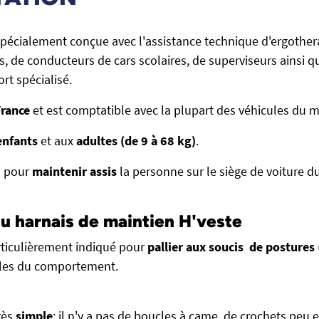
spécialement conçue avec l'assistance technique d'ergother
, de conducteurs de cars scolaires, de superviseurs ainsi q
rt spécialisé.
France
et est comptatible avec la plupart des véhicules du 
enfants
et aux
adultes (de 9 à 68 kg)
.
n pour
maintenir assis
la personne sur le siège de voiture d
du harnais de maintien H'veste
ticulièrement indiqué pour
pallier aux soucis de postures
bles du comportement.
rès
simple
: il n'y a pas de boucles à came, de crochets pe