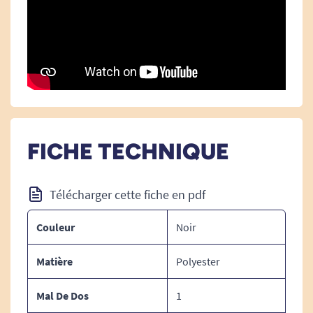
39x20cm
Entretien :
Facile à l'aide d'un linge humide.
FICHE TECHNIQUE
Garnissage :
Ouate de polyester.
Télécharger cette fiche en pdf
Couleur
Noir
Spécificités :
Matière
Polyester
Equipé d'une sangle de maintien pour un plus grand
confort
Mal De Dos
1