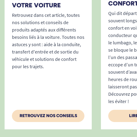
CONFORT
VOTRE VOITURE
Qui dit départ
Retrouvez dans cet article, toutes
souvent longs
nos solutions et conseils de
confort en voi
produits adaptés aux différents
conducteur qui
besoins liés à la voiture. Toutes nos
le lumbago, l
astuces y sont : aide à la conduite,
se bloque le 
transfert d'entrée et de sortie du
l’un des passa
véhicule et solutions de confort
eccope d’un tor
pour les trajets.
souvent d’ava
heures de rou
laisseront pa
Découvrez po
les éviter !
RETROUVEZ NOS CONSEILS
LIR