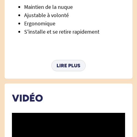
Maintien de la nuque
Ajustable à volonté
Ergonomique
S'installe et se retire rapidement
Coloris :
LIRE PLUS
Noir
VIDÉO
Descriptif :
Pour le confort de la nuque. Assure un bon maintien.
Dimensions :