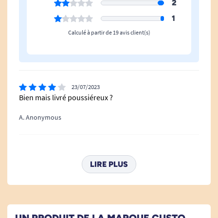
2
1
Calculé à partir de 19 avis client(s)
23/07/2023
Bien mais livré poussiéreux ?
A. Anonymous
24/12/2021
Plus pratique que je m'y attendais
LIRE PLUS
A. Anonymous
30/11/2020