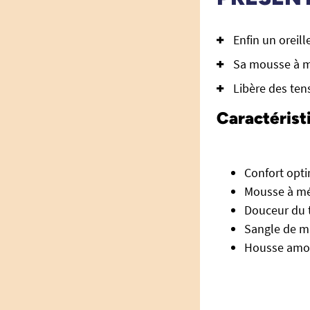
Enfin un oreill
Sa mousse à m
Libère des ten
Caractéris
Confort opt
Mousse à mé
Douceur du 
Sangle de ma
Housse amov