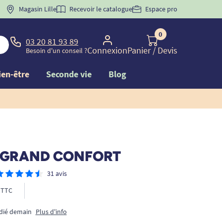
 "
BIENVENUE
Magasin Lille
" pour
la 1ère commande d'incontinence
Recevoir le catalogue
Espace pro
0
03 20 81 93 89
Connexion
Panier
/ Devis
Besoin d'un conseil ?
ien-être
Seconde vie
Blog
er GRAND CONFORT
31 avis
TTC
édié demain
Plus d'info