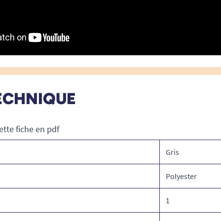
ECHNIQUE
ette fiche en pdf
Gris
Polyester
1