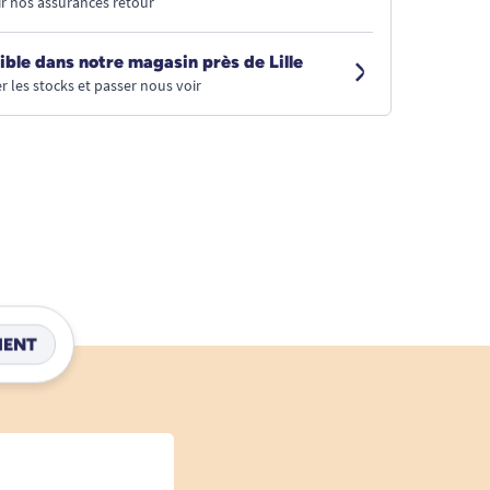
r nos assurances retour
ible dans notre magasin près de Lille
r les stocks et passer nous voir
IENT