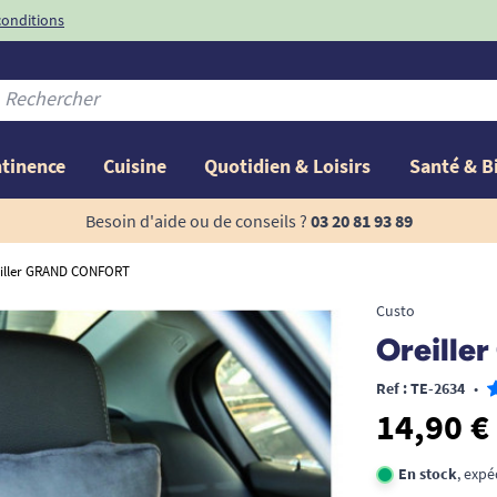
conditions
-10%
avec le code
ntinence
Cuisine
Quotidien & Loisirs
Santé & B
Besoin d'aide ou de conseils ?
03 20 81 93 89
iller GRAND CONFORT
Custo
Oreill
Ref : TE-2634
•
14,90 €
En stock
, exp