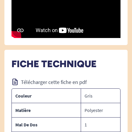
Dimensions :
Diamètre 42cm. Epaisseur 6 cm.
Entretien :
Entretien facile à l'aide d'une éponge humide.
FICHE TECHNIQUE
Garnissage :
Mousse à mémoire de forme 100% polyuréthane.
Télécharger cette fiche en pdf
Couleur
Gris
Revêtement :
Tissu 100% polyester.
Matière
Polyester
Mal De Dos
1