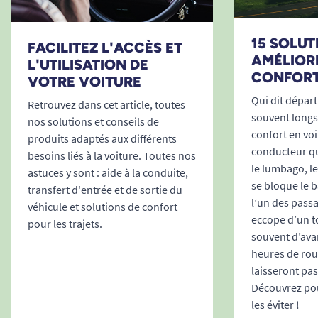
recul et après avoir pu les tester
B. Belinda
15 SOLU
FACILITEZ L'ACCÈS ET
AMÉLIOR
L'UTILISATION DE
Bonjour, Merci d'avoir pris le temps de partager votre
CONFORT
VOTRE VOITURE
avis. Nous sommes désolés d'apprendre que le produit
ne répond pas entièrement à vos attentes. Votre retour
Qui dit départ
Retrouvez dans cet article, toutes
est précieux et nous encourageons toujours nos clients
souvent longs
nos solutions et conseils de
à explorer nos différentes options. N'hésitez pas à nous
confort en voi
produits adaptés aux différents
contacter si vous souhaitez des conseils personnalisés
conducteur qui
pour trouver le modèle qui vous conviendra le mieux.
besoins liés à la voiture. Toutes nos
le lumbago, l
Cordialement. L’équipe tousergo
astuces y sont : aide à la conduite,
se bloque le 
transfert d'entrée et de sortie du
Tous Ergo
l’un des passa
véhicule et solutions de confort
eccope d’un tor
pour les trajets.
souvent d’ava
02/08/2024
heures de rou
Je m attendez à beaucoup mieux. Pas efficace. Et en
laisseront pa
plus j'en ai commandé 2 !
Découvrez po
les éviter !
A. Anonymous