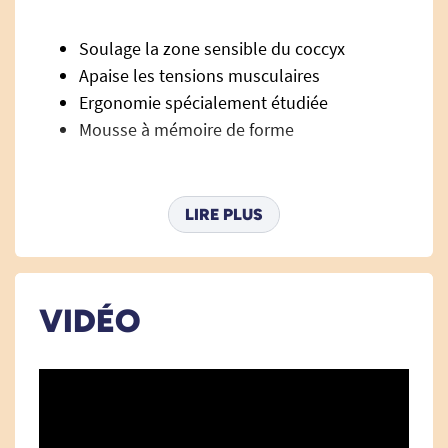
Soulage la zone sensible du coccyx
Apaise les tensions musculaires
Ergonomie spécialement étudiée
Mousse à mémoire de forme
Coloris
:
LIRE PLUS
Noir.
Compatibilité :
Très utile en voiture, mais aussi au bureau ou à la
VIDÉO
maison.
Descriptif :
Coussin d'assise ergonomique en mousse à mémoire
de forme.