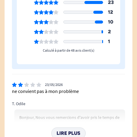
23
12
10
2
1
Calculé à partir de 48 avis client(s)
23/05/2026
ne convient pas à mon problème
T. Odile
Bonjour, Nous vous remercions d'avoir pris le temps de
partager votre avis et sommes navrés que ce produit
ne soit pas adapté à votre besoin. N'hésitez pas à nous
LIRE PLUS
contacter pour explorer d'autres options qui