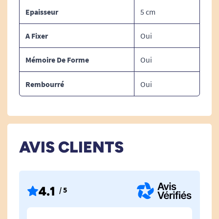
Epaisseur
5 cm
Voir tous les coussins voiture
.
Voir tous les produits pour m'aider à apaiser les
A Fixer
Oui
douleurs.
Mémoire De Forme
Oui
Rembourré
Oui
AVIS CLIENTS
4.1
/ 5