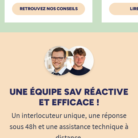
RETROUVEZ NOS CONSEILS
LIR
09/03/2023
Parfait
A. Anonymous
1
2
3
10
UNE ÉQUIPE SAV RÉACTIVE
ET EFFICACE !
Un interlocuteur unique, une réponse
sous 48h et une assistance technique à
distance.