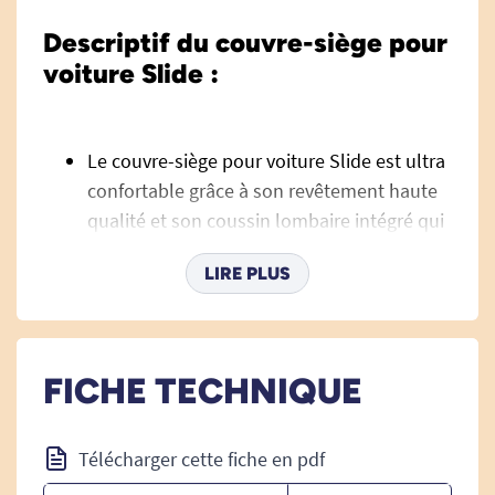
Descriptif du couvre-siège pour
voiture Slide :
Le couvre-siège pour voiture Slide est ultra
confortable grâce à son revêtement haute
qualité et son coussin lombaire intégré qui
peut être réglé en hauteur.
LIRE PLUS
La possibilité de réglage du coussin offre
un réel bénéfice confort à l'utilisateur car il
vient épouser parfaitement sa
FICHE TECHNIQUE
morphologie.
Le Slide est facile à installer sur le siège de
Télécharger cette fiche en pdf
votre véhicule. Il est facile et rapide à
mettre en place et compatible Airbag.