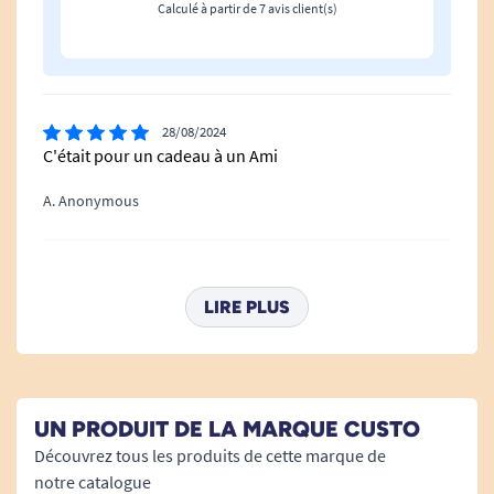
Calculé à partir de 7 avis client(s)
28/08/2024
C'était pour un cadeau à un Ami
A. Anonymous
22/09/2023
Couvre siège élégant , ergonomique et confortable
LIRE PLUS
A. Anonymous
21/12/2022
UN PRODUIT DE LA MARQUE CUSTO
très confortable, enchantée;;;
Découvrez tous les produits de cette marque de
notre catalogue
A. Anonymous