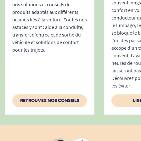
souvent longs
nos solutions et conseils de
1
2
confort en voi
produits adaptés aux différents
conducteur qui
besoins liés à la voiture. Toutes nos
le lumbago, l
astuces y sont : aide à la conduite,
se bloque le 
transfert d'entrée et de sortie du
l’un des passa
véhicule et solutions de confort
eccope d’un tor
pour les trajets.
souvent d’ava
heures de rou
laisseront pa
Découvrez po
les éviter !
RETROUVEZ NOS CONSEILS
LIR