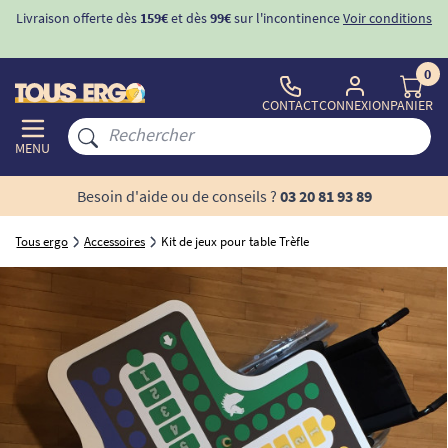
Livraison offerte dès
159€
et dès
99€
sur l'incontinence
Voir conditions
0
CONTACT
CONNEXION
PANIER
MENU
Besoin d'aide ou de conseils ?
03 20 81 93 89
Tous ergo
Accessoires
Kit de jeux pour table Trèfle