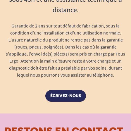
distance.
Jeu de petits chevaux : retour en enfance et
fous rires garantis
Tapis de jeu « Petits chevaux »
à la forme
Garantie de 2 ans sur tout défaut de fabrication, sous la
condition d'une installation et d'une utilisation normale.
de la table, motifs colorés et zones
L'usure naturelle du produit ne rentre pas dans la garantie
distinctes pour chaque participant.
(roues, pneus, poignées). Dans les cas où la garantie
16 petits chevaux en bois naturels et
s'applique, l'envoi de(s) pièce(s) sera pris en charge par Tous
colorés, agréables en main, très résistants
Ergo. Attention la main d'œuvre reste à votre charge et un
à l’usure.
diagnostic doit être fait au préalable par vos soins, durant
2 dés grande taille (32 mm), faciles à
lequel nous pourrons vous assister au téléphone.
manipuler et à lire, parfaits pour tous les
âges.
ÉCRIVEZ-NOUS
Un sac en velours noir pour ranger les
pions et dés, pratique et élégant.
Dès 2 joueurs (jusqu'à 4), le jeu de petits chevaux
stimule la logique, la chance, le respect des
règles et… la bonne humeur ! Plusieurs