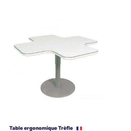
même kit.
Tapis de jeu sur-mesure en PVC souple
classé M1, faciles à positionner et à
nettoyer.
Accessoires inclus : pions en bois, dés,
jetons numérotés et colorés, sacs de
rangement en velours.
Conçu pour s’adapter parfaitement à la
table Trèfle.
Ludique, convivial et idéal pour tous les
âges.
Un kit tout-en-un pour partager des
instants de jeu inoubliables
Ce kit propose une expérience ludique complète
grâce à deux classiques du jeu de société : le
jeu
de petits chevaux
et le
jeu de loto
.
Table ergonomique Trèfle
Que vous souhaitiez organiser un tournoi