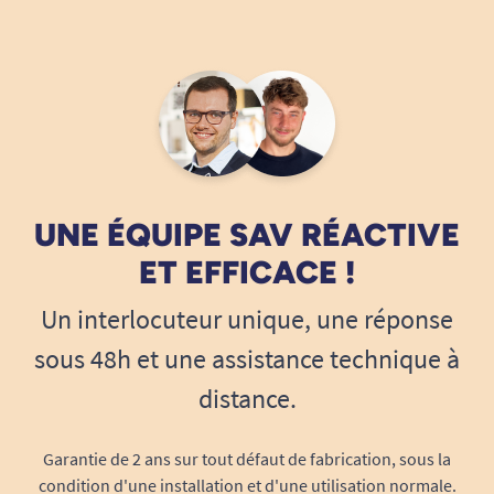
12/01/2021
parfait
A. Anonymous
25/10/2020
Produit beaucoup trop cher mais obligation d’achat
UNE ÉQUIPE SAV RÉACTIVE
pour le fonctionnement de l’appareil donc pas le choix
!!!!!
ET EFFICACE !
A. Anonymous
Un interlocuteur unique, une réponse
sous 48h et une assistance technique à
distance.
Garantie de 2 ans sur tout défaut de fabrication, sous la
condition d'une installation et d'une utilisation normale.