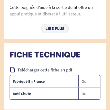
Cette poignée d'aide à la sortie du lit offre un
appui pratique et discret à l'utilisateur.
LIRE PLUS
Attention : la poignée d'appui nécessite que les
panneaux latéraux en bois du lit soient
enlevées car celle-ci se fixe sur la structure
FICHE TECHNIQUE
métallique. En choisissant cette possibilité,
votre lit vous sera livré sans panneaux latéraux
en bois.
Télécharger cette fiche en pdf
Fabriqué En France
Oui
NB : compatible uniquement avec les lits Duo
Anti-Chute
Oui
Divisys et Abélia.