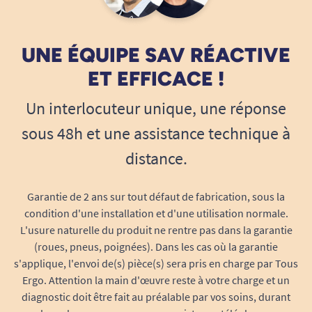
Rapide sans soucis
aucun répit, mais n’empêche pas Benoît de
conserver ses rêves, sa joie et sa soif
A. Anonymous
UNE ÉQUIPE SAV RÉACTIVE
d’apprendre.
Le rôle essentiel de l’entourage
: famille
ET EFFICACE !
26/01/2015
solidaire, amis fidèles, collègues
Un interlocuteur unique, une réponse
Ce livre est très émouvant et témoigne de la volonté de
bienveillants. Autant de piliers qui, chaque
l'auteur qui malgré son handicap arrive à lutter avec
sous 48h et une assistance technique à
jour, aident l’auteur à repousser ses limites.
courage et détermination contre l'adversité. C'est un
Des tranches de vie mêlant humour,
exemple à suivre.
distance.
dérision, tendresse
, pour aborder la
A. Anonymous
maladie autrement, sans tabou, sans
Garantie de 2 ans sur tout défaut de fabrication, sous la
plainte, mais avec lucidité et sincérité.
condition d'une installation et d'une utilisation normale.
Une authenticité qui touche au cœur
: pas
L'usure naturelle du produit ne rentre pas dans la garantie
05/01/2015
de fioritures, juste le témoignage vibrant
Envoi reçu 3 jours après avoir placé ma commande.
(roues, pneus, poignées). Dans les cas où la garantie
d’un jeune homme d’aujourd’hui face à un
s'applique, l'envoi de(s) pièce(s) sera pris en charge par Tous
Paquet bien fait et arrivé en excellent état!
Ergo. Attention la main d'œuvre reste à votre charge et un
handicap invisible et sournois.
A. Anonymous
diagnostic doit être fait au préalable par vos soins, durant
Marcher, tomber... et se relever : le