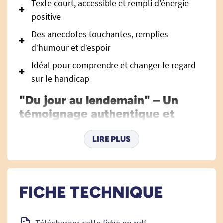
Texte court, accessible et rempli d’énergie
positive
Des anecdotes touchantes, remplies
d’humour et d’espoir
Idéal pour comprendre et changer le regard
sur le handicap
"Du jour au lendemain" – Un
témoignage authentique et
bouleversant sur le quotidien
avec la maladie
LIRE PLUS
Découvrez "Du jour au lendemain", le premier
livre-témoignage de Benoît Fauvarque, qui
ouvre avec sincérité et courage les portes de
FICHE TECHNIQUE
son intimité et partage son histoire hors du
commun. À travers ces pages, il livre le récit
Télécharger cette fiche en pdf