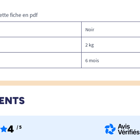
ette fiche en pdf
Noir
2 kg
6 mois
IENTS
4
/ 5