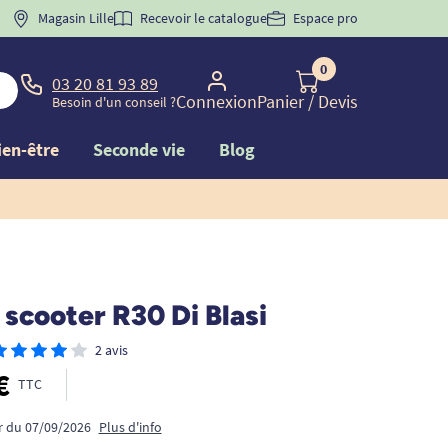
 "
BIENVENUE
Magasin Lille
" pour
la 1ère commande d'incontinence
Recevoir le catalogue
Espace pro
0
03 20 81 93 89
Connexion
Panier
/ Devis
Besoin d'un conseil ?
ien-être
Seconde vie
Blog
 scooter R30 Di Blasi
2 avis
€
TTC
ir du 07/09/2026
Plus d'info