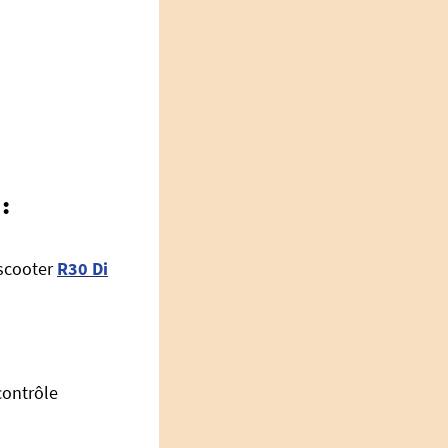
:
 scooter
R30 Di
contrôle