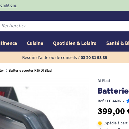
conditions
-10%
avec le code
ntinence
Cuisine
Quotidien & Loisirs
Santé & B
Besoin d'aide ou de conseils ?
03 20 81 93 89
ter
Batterie scooter R30 Di Blasi
Di Blasi
Batterie
Ref : TE-4406
•
399,00 
Expédié à part