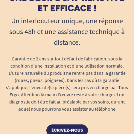
A. Anonymous
ET EFFICACE !
Vendus par deux, ils permettent de changer
simultanément les deux câbles
, pour un
Un interlocuteur unique, une réponse
freinage équilibré et fiable sur les deux côtés du
sous 48h et une assistance technique à
déambulateur.
distance.
Installation simple à domicile ou en
atelier
Garantie de 2 ans sur tout défaut de fabrication, sous la
Pas besoin de compétence technique
condition d'une installation et d'une utilisation normale.
avancée : le remplacement suit la
L'usure naturelle du produit ne rentre pas dans la garantie
procédure indiquée dans le manuel du
(roues, pneus, poignées). Dans les cas où la garantie
s'applique, l'envoi de(s) pièce(s) sera pris en charge par Tous
déambulateur.
Ergo. Attention la main d'œuvre reste à votre charge et un
La
gaine pré-montée
protège le câble
diagnostic doit être fait au préalable par vos soins, durant
intérieur, assurant un glissement
lequel nous pourrons vous assister au téléphone.
impeccable sans point dur.
La
longueur standardisée
assure une
compatibilité avec toutes les tailles de
ÉCRIVEZ-NOUS