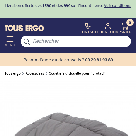
Livraison offerte dès
159€
et dès
99€
sur l'incontinence
Voir conditions
0
CONTACT
CONNEXION
PANIER
MENU
Besoin d'aide ou de conseils ?
03 20 81 93 89
Tous ergo
Accessoires
Couette individuelle pour lit rotatif