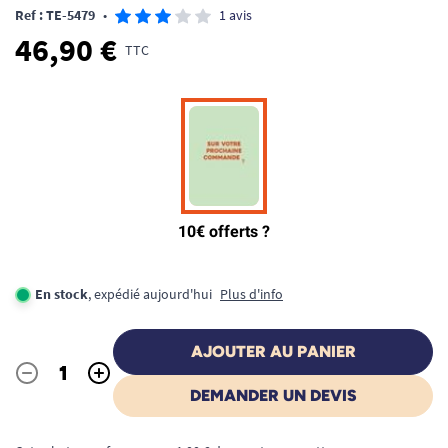
Ref : TE-5479
•
1 avis
46,90 €
TTC
En stock
, expédié aujourd'hui
Plus d'info
AJOUTER AU PANIER
-
+
Quantité
DEMANDER UN DEVIS