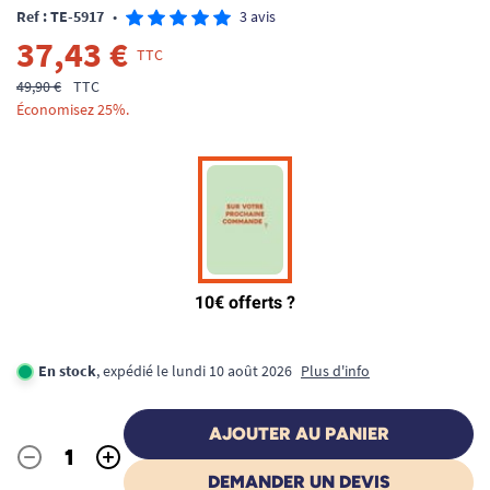
Ref : TE-5917
•
3 avis
37,43 €
TTC
49,90 €
TTC
Économisez 25%.
En stock
, expédié le lundi 10 août 2026
Plus d'info
AJOUTER AU PANIER
-
+
Quantité
DEMANDER UN DEVIS