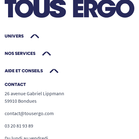
kg
) n’ajoute aucune contrainte
supplémentaire lors de vos déplacements.
Dimensions parfaitement adaptées aux
scooters pliants
Longueur :
44 cm
UNIVERS
Largeur :
31 cm
Hauteur :
51 cm
NOS SERVICES
Ouvertures pratiques :
AIDE ET CONSEILS
Petite ouverture
Grande ouverture
Longueur : 17 cm
Longueur : 34 cm
CONTACT
26 avenue Gabriel Lippmann
Largeur : 4,5 cm
Largeur : 5 cm
59910 Bondues
La housse est compatible avec la plupart des
contact@tousergo.com
modèles de scooters pliants du marché, ses
03 20 81 93 89
dimensions sont optimisées pour se glisser
comme un gant autour des produits types
Du lundi au vendredi