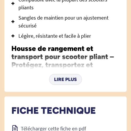
pliants
Sangles de maintien pour un ajustement
sécurisé
Légère, résistante et facile à plier
Housse de rangement et
transport pour scooter pliant –
Protégez, transportez et
facilitez vos déplacements
LIRE PLUS
La
housse de rangement et transport pour
scooter pliant
est un accessoire indispensable
pour assurer la protection et la praticité au
quotidien de votre scooter électrique. Conçue
FICHE TECHNIQUE
pour les utilisateurs soucieux de préserver leur
matériel et d’en simplifier le transport, elle allie
Télécharger cette fiche en pdf
robustesse, fonctionnalité et élégance. Que ce