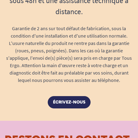
sous 48h et une assistance technique à
lors de manipulations fréquentes.
distance.
Facile à entretenir :
la housse peut être
essuyée à l’éponge ou passée en machine
pour retrouver toute sa propreté.
Garantie de 2 ans sur tout défaut de fabrication, sous la
Polyvalence et sécurité pour vos
condition d'une installation et d'une utilisation normale.
déplacements
L'usure naturelle du produit ne rentre pas dans la garantie
(roues, pneus, poignées). Dans les cas où la garantie
Idéale pour divers contextes :
s'applique, l'envoi de(s) pièce(s) sera pris en charge par Tous
En voiture :
la housse évite de salir
Ergo. Attention la main d'œuvre reste à votre charge et un
diagnostic doit être fait au préalable par vos soins, durant
l’habitacle et protège le scooter des coups
lequel nous pourrons vous assister au téléphone.
gênants pendant le transport.
En train, bus ou avion :
transportez votre
scooter pliant en toute discrétion et en
ÉCRIVEZ-NOUS
respectant les normes de propreté des
transports publics.
À domicile :
stockez votre scooter à l’abri
dans la housse. Protégez vos sols des