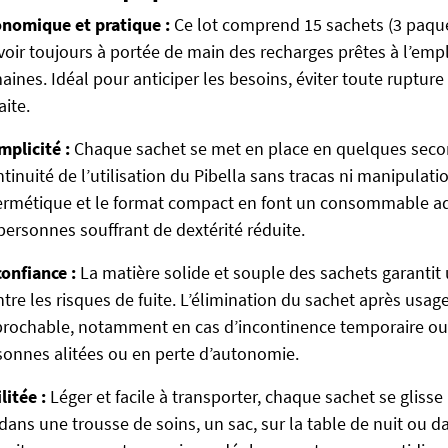
onomique et pratique :
Ce lot comprend 15 sachets (3 paque
voir toujours à portée de main des recharges prêtes à l’emp
aines. Idéal pour anticiper les besoins, éviter toute rupture
aite.
mplicité :
Chaque sachet se met en place en quelques seco
ntinuité de l’utilisation du Pibella sans tracas ni manipulat
ermétique et le format compact en font un consommable ad
personnes souffrant de dextérité réduite.
confiance :
La matière solide et souple des sachets garantit
tre les risques de fuite. L’élimination du sachet après usage
éprochable, notamment en cas d’incontinence temporaire o
sonnes alitées ou en perte d’autonomie.
litée :
Léger et facile à transporter, chaque sachet se glisse 
dans une trousse de soins, un sac, sur la table de nuit ou da