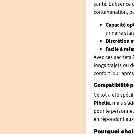
santé. L’absence 
contamination, po
Capacité opt
urinaire sta
Discrétion e
Facile à ref
Avec ces sachets P
longs trajets ou d
confort jour après
Compatibilité p
Ce lot a été spéc
Pibella
, mais s’a
pour le personnel 
en répondant aux
Pourquoi chois