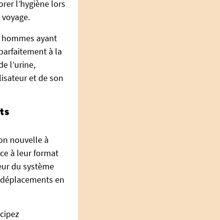
rer l’hygiène lors
n voyage.
es hommes ayant
 parfaitement à la
de l’urine,
ilisateur et de son
ts
ion nouvelle à
âce à leur format
eur du système
es déplacements en
icipez