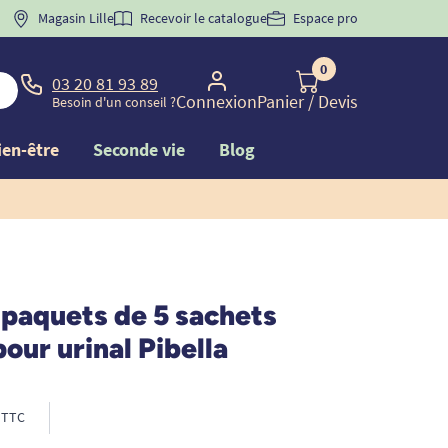
 "
BIENVENUE
Magasin Lille
" pour
la 1ère commande d'incontinence
Recevoir le catalogue
Espace pro
0
03 20 81 93 89
Connexion
Panier
/ Devis
Besoin d'un conseil ?
ien-être
Seconde vie
Blog
 paquets de 5 sachets
pour urinal Pibella
TTC