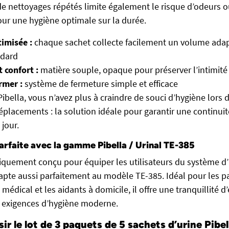
de nettoyages répétés limite également le risque d’odeurs 
ur une hygiène optimale sur la durée.
imisée :
chaque sachet collecte facilement un volume ada
ndard
t confort :
matière souple, opaque pour préserver l’intimité
ermer :
système de fermeture simple et efficace
ibella, vous n’avez plus à craindre de souci d’hygiène lors d
éplacements : la solution idéale pour garantir une continuit
 jour.
arfaite avec la gamme Pibella / Urinal TE-385
ifiquement conçu pour équiper les utilisateurs du système d’
dapte aussi parfaitement au modèle TE-385. Idéal pour les 
médical et les aidants à domicile, il offre une tranquillité d’
 exigences d’hygiène moderne.
ir le lot de 3 paquets de 5 sachets d’urine Pibel