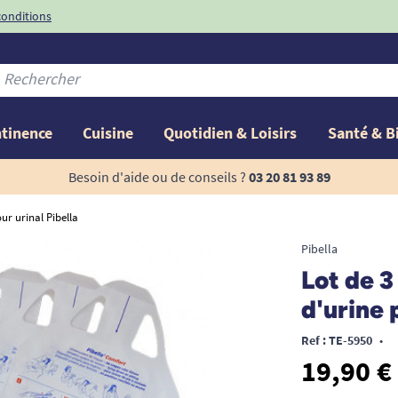
conditions
-10%
avec le code
ntinence
Cuisine
Quotidien & Loisirs
Santé & B
Besoin d'aide ou de conseils ?
03 20 81 93 89
ur urinal Pibella
Pibella
Lot de 3
d'urine 
Ref : TE-5950
•
19,90 €