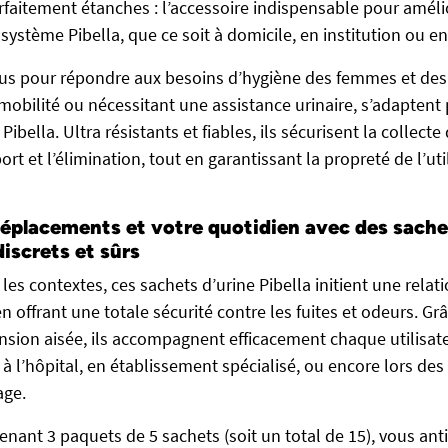
rfaitement étanches : l’accessoire indispensable pour amélio
u système Pibella, que ce soit à domicile, en institution ou e
çus pour répondre aux besoins d’hygiène des femmes et d
 mobilité ou nécessitant une assistance urinaire, s’adaptent
ibella. Ultra résistants et fiables, ils sécurisent la collecte 
port et l’élimination, tout en garantissant la propreté de l’ut
 déplacements et votre quotidien avec des sache
iscrets et sûrs
 les contextes, ces sachets d’urine Pibella initient une relat
en offrant une totale sécurité contre les fuites et odeurs. Gr
sion aisée, ils accompagnent efficacement chaque utilisat
, à l’hôpital, en établissement spécialisé, ou encore lors d
age.
nant 3 paquets de 5 sachets (soit un total de 15), vous ant