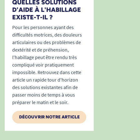
QUELLES SOLUTIONS
D'AIDE À L'HABILLAGE
10/07/2025
EXISTE-T-IL ?
Parfait
Pour les personnes ayant des
L. Michel
difficultés motrices, des douleurs
articulaires ou des problèmes de
dextérité et de préhension,
1
2
3
5
l'habillage peut être rendu très
compliqué voir pratiquement
impossible. Retrouvez dans cette
article un rapide tour d'horizon
des solutions existantes afin de
passer moins de temps à vous
préparer le matin et le soir.
DÉCOUVRIR NOTRE ARTICLE