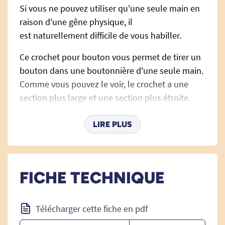
Si vous ne pouvez utiliser qu'une seule main en
raison d'une gêne physique, il
est naturellement difficile de vous habiller.
Ce crochet pour bouton vous permet de tirer un
bouton dans une boutonnière d'une seule main.
Comme vous pouvez le voir, le crochet a une
section plus large et une section plus étroite.
Vous placez d'abord le crochet à bouton dans la
boutonnière. Ensuite, vous placez la partie la
LIRE PLUS
plus large sur le bouton et vous tirez le crochet
vers la boutonnière. Comme vous rétractez le
crochet, le bouton passe de la partie la plus
FICHE TECHNIQUE
large à la partie la plus étroite. Cela évite que le
bouton ne glisse et vous pouvez facilement tirer
le bouton dans la boutonnière d'une seule main.
Télécharger cette fiche en pdf